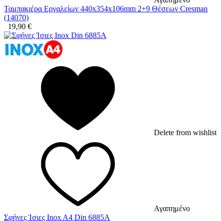
Ταμπακιέρα Εργαλείων 440x354x106mm 2+9 Θέσεων Cresman
(14070)
19,90
€
Delete from wishlist
Αγαπημένο
Σφήνες Ίσιες Inox A4 Din 6885A