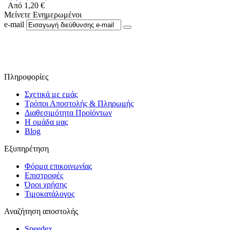
Από
1,20
€
Μείνετε Ενημερωμένοι
e-mail
Ακολουθήστε μας στο Facebook
Πληροφορίες
Σχετικά με εμάς
Τρόποι Αποστολής & Πληρωμής
Διαθεσιμότητα Προϊόντων
Η ομάδα μας
Blog
Εξυπηρέτηση
Φόρμα επικοινωνίας
Επιστροφές
Όροι χρήσης
Τιμοκατάλογος
Αναζήτηση αποστολής
Speedex