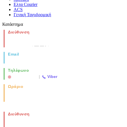
Ελτα Courier
ACS
Γενική Ταχυδρομική
Κατάστημα
Διεύθυνση
Νέα Μοναστηρίου 49, Ελευθέριο
Θεσσαλονίκη
(Χάρτης)
Email
info@vida.gr
Τηλέφωνο
2310 763500
|
Viber
Ωράριο
Καθημερινά: 08:00-17:00
Σάββατο: 08:00-14:00
Διεύθυνση
Νέα Μοναστηρίου 49, Ελευθέριο
Θεσσαλονίκη
(Χάρτης)