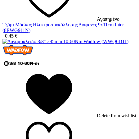
Αγαπημένο
Τζάμι Μάσκας Ηλεκτροσυγκόλλησης Διαφανές 9x11cm Inter
(8EWG911N)
0,45
€
Delete from wishlist