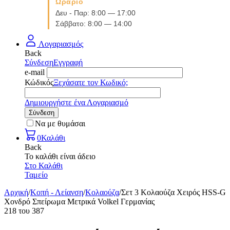
Ωράριο
Δευ - Παρ: 8:00 — 17:00
Σάββατο: 8:00 — 14:00
Λογαριασμός
Back
Σύνδεση
Εγγραφή
e-mail
Κώδικός
Ξεχάσατε τον Κωδικό;
Δημιουργήστε ένα Λογαριασμό
Σύνδεση
Να με θυμάσαι
0
Καλάθι
Back
Το καλάθι είναι άδειο
Στο Καλάθι
Ταμείο
Αρχική
/
Κοπή - Λείανση
/
Κολαούζα
/
Σετ 3 Κολαούζα Χειρός HSS-G
Χονδρό Σπείρωμα Μετρικά Volkel Γερμανίας
218
του
387