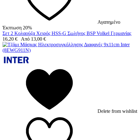
Αγαπημένο
Έκπτωση 20%
Σετ 2 Κολαούζα Χειρός HSS-G Σωλήνος BSP Volkel Γερμανίας
16,20
€
Από
13,00
€
Delete from wishlist