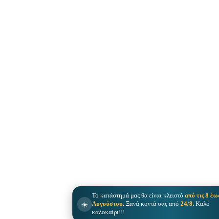
Το κατάστημά μας θα είναι κλειστό
από τις 8 έω
☀️
Αυγούστου
. Ξανά κοντά σας από
24/8
. Καλό
καλοκαίρι!!!