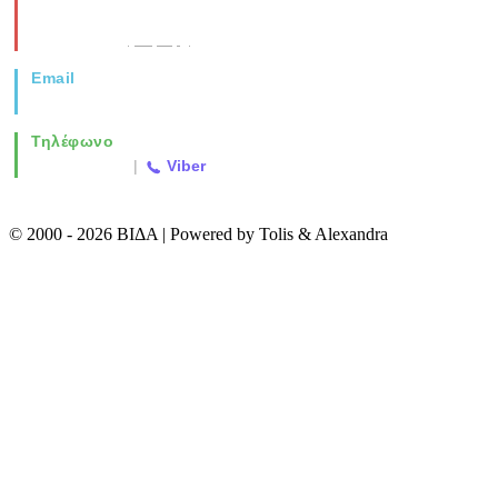
Νέα Μοναστηρίου 49, Ελευθέριο
Θεσσαλονίκη
(Χάρτης)
Email
info@vida.gr
Τηλέφωνο
2310 763500
|
Viber
© 2000 - 2026 ΒΙΔΑ | Powered by Tolis & Alexandra