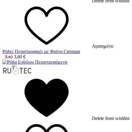
Delete from wishlist
Αγαπημένο
Ρόδες Περιστροφικές με Φρένο Cresman
Από
3,60
€
Delete from wishlist