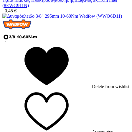
Τζάμι Μάσκας Ηλεκτροσυγκόλλησης Διαφανές 9x11cm Inter
(8EWG911N)
0,45
€
Delete from wishlist
Αγαπημένο