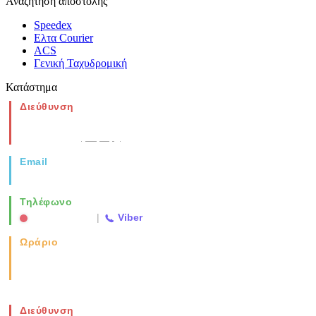
Αναζήτηση αποστολής
Speedex
Ελτα Courier
ACS
Γενική Ταχυδρομική
Κατάστημα
Διεύθυνση
Νέα Μοναστηρίου 49, Ελευθέριο
Θεσσαλονίκη
(Χάρτης)
Email
info@vida.gr
Τηλέφωνο
2310 763500
|
Viber
Ωράριο
Καθημερινά: 08:00-17:00
Σάββατο: 08:00-14:00
Διεύθυνση