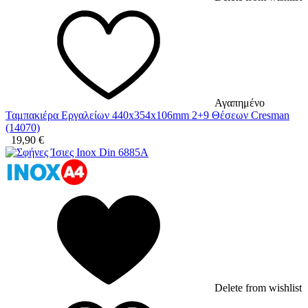
Αγαπημένο
Ταμπακιέρα Εργαλείων 440x354x106mm 2+9 Θέσεων Cresman
(14070)
19,90
€
Delete from wishlist