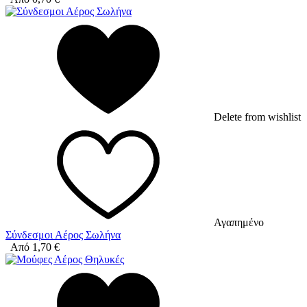
Delete from wishlist
Αγαπημένο
Σύνδεσμοι Αέρος Σωλήνα
Από
1,70
€