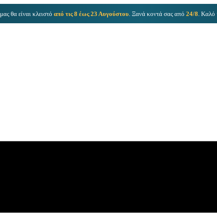
μας θα είναι κλειστό
από τις 8 έως 23 Αυγούστου
. Ξανά κοντά σας από
24/8
. Καλό 