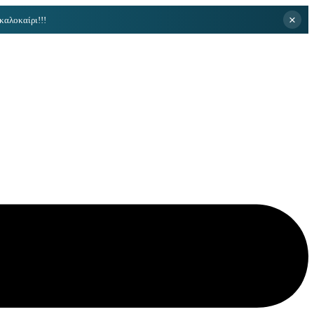
×
καλοκαίρι!!!