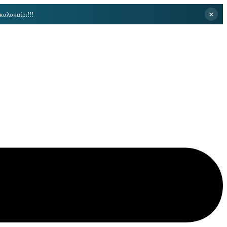
×
καλοκαίρι!!!