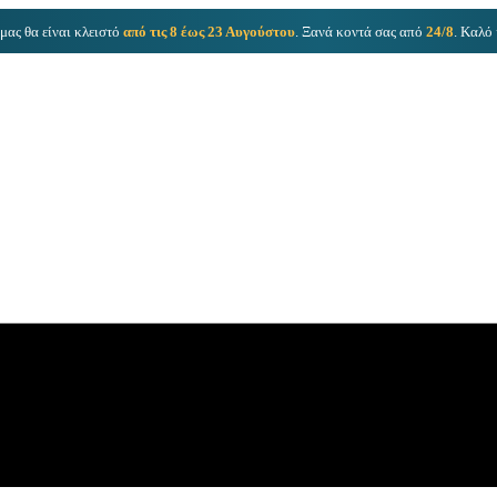
μας θα είναι κλειστό
από τις 8 έως 23 Αυγούστου
. Ξανά κοντά σας από
24/8
. Καλό 