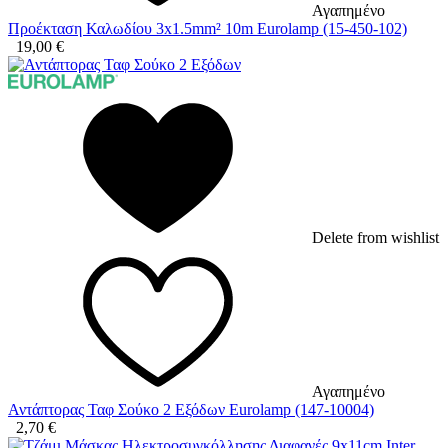
Αγαπημένο
Προέκταση Καλωδίου 3x1.5mm² 10m Eurolamp (15-450-102)
19,00
€
Delete from wishlist
Αγαπημένο
Αντάπτορας Ταφ Σούκο 2 Εξόδων Eurolamp (147-10004)
2,70
€