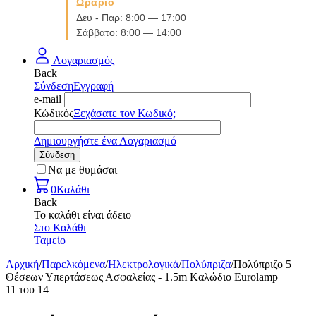
Ωράριο
Δευ - Παρ: 8:00 — 17:00
Σάββατο: 8:00 — 14:00
Λογαριασμός
Back
Σύνδεση
Εγγραφή
e-mail
Κώδικός
Ξεχάσατε τον Κωδικό;
Δημιουργήστε ένα Λογαριασμό
Σύνδεση
Να με θυμάσαι
0
Καλάθι
Back
Το καλάθι είναι άδειο
Στο Καλάθι
Ταμείο
Αρχική
/
Παρελκόμενα
/
Ηλεκτρολογικά
/
Πολύπριζα
/
Πολύπριζο 5
Θέσεων Υπερτάσεως Ασφαλείας - 1.5m Kαλώδιο Eurolamp
11
του
14