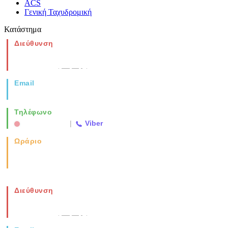
ACS
Γενική Ταχυδρομική
Κατάστημα
Διεύθυνση
Νέα Μοναστηρίου 49, Ελευθέριο
Θεσσαλονίκη
(Χάρτης)
Email
info@vida.gr
Τηλέφωνο
2310 763500
|
Viber
Ωράριο
Καθημερινά: 08:00-17:00
Σάββατο: 08:00-14:00
Διεύθυνση
Νέα Μοναστηρίου 49, Ελευθέριο
Θεσσαλονίκη
(Χάρτης)