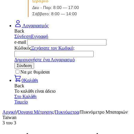
Ωράριο
Δευ - Παρ: 8:00 — 17:00
Σάββατο: 8:00 — 14:00
Λογαριασμός
Back
Σύνδεση
Εγγραφή
e-mail
Κώδικός
Ξεχάσατε τον Κωδικό;
Δημιουργήστε ένα Λογαριασμό
Σύνδεση
Να με θυμάσαι
0
Καλάθι
Back
Το καλάθι είναι άδειο
Στο Καλάθι
Ταμείο
Αρχική
/
Όργανα Μέτρησης
/
Πυκνόμετρα
/
Πυκνόμετρο Μπαταριών
Taiwan
3
του
3