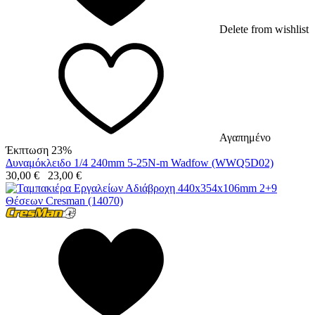
Delete from wishlist
Αγαπημένο
Έκπτωση 23%
Δυναμόκλειδο 1/4 240mm 5-25N-m Wadfow (WWQ5D02)
30,00
€
23,00
€