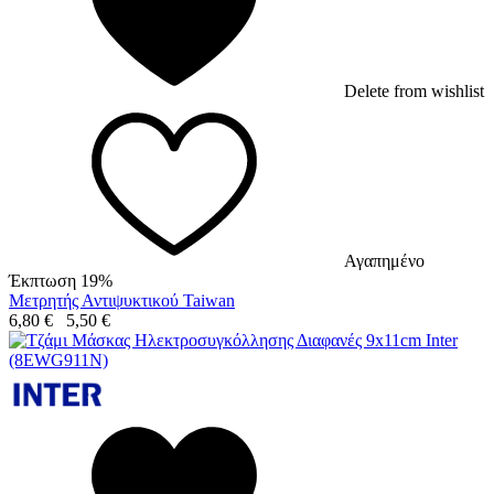
Delete from wishlist
Αγαπημένο
Έκπτωση 19%
Μετρητής Αντιψυκτικού Taiwan
6,80
€
5,50
€