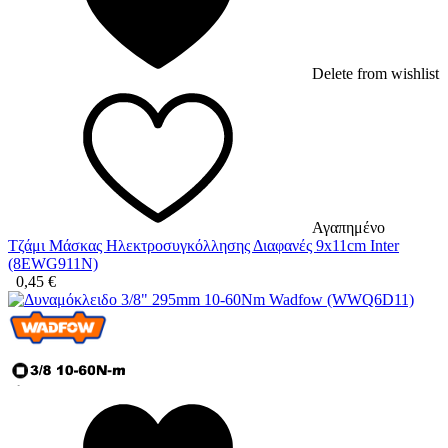
Delete from wishlist
Αγαπημένο
Τζάμι Μάσκας Ηλεκτροσυγκόλλησης Διαφανές 9x11cm Inter
(8EWG911N)
0,45
€