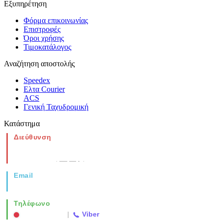
Εξυπηρέτηση
Φόρμα επικοινωνίας
Επιστροφές
Όροι χρήσης
Τιμοκατάλογος
Αναζήτηση αποστολής
Speedex
Ελτα Courier
ACS
Γενική Ταχυδρομική
Κατάστημα
Διεύθυνση
Νέα Μοναστηρίου 49, Ελευθέριο
Θεσσαλονίκη
(Χάρτης)
Email
info@vida.gr
Τηλέφωνο
2310 763500
|
Viber