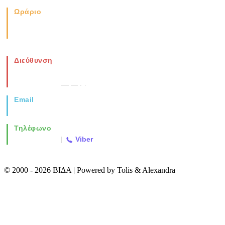
Ωράριο
Καθημερινά: 08:00-17:00
Σάββατο: 08:00-14:00
Διεύθυνση
Νέα Μοναστηρίου 49, Ελευθέριο
Θεσσαλονίκη
(Χάρτης)
Email
info@vida.gr
Τηλέφωνο
2310 763500
|
Viber
© 2000 - 2026 ΒΙΔΑ | Powered by Tolis & Alexandra