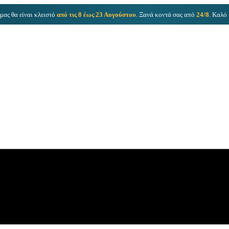
μας θα είναι κλειστό
από τις 8 έως 23 Αυγούστου
. Ξανά κοντά σας από
24/8
. Καλό 