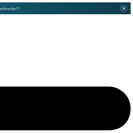
×
καλοκαίρι!!!