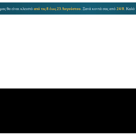
μας θα είναι κλειστό
από τις 8 έως 23 Αυγούστου
. Ξανά κοντά σας από
24/8
. Καλό 