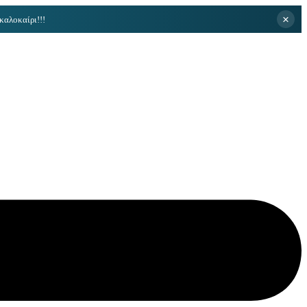
×
καλοκαίρι!!!