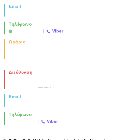
Email
info@vida.gr
Τηλέφωνο
2310 763500
|
Viber
Ωράριο
Καθημερινά: 08:00-17:00
Σάββατο: 08:00-14:00
Διεύθυνση
Νέα Μοναστηρίου 49, Ελευθέριο
Θεσσαλονίκη
(Χάρτης)
Email
info@vida.gr
Τηλέφωνο
2310 763500
|
Viber