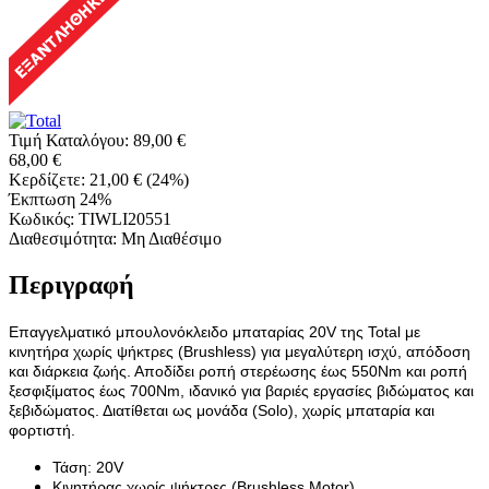
Τιμή Καταλόγου:
89,00
€
68,00
€
Κερδίζετε:
21,00
€
(
24
%)
Έκπτωση 24%
Κωδικός:
TIWLI20551
Διαθεσιμότητα:
Μη Διαθέσιμο
Περιγραφή
Επαγγελματικό μπουλονόκλειδο μπαταρίας 20V της Total με
κινητήρα χωρίς ψήκτρες (Brushless) για μεγαλύτερη ισχύ, απόδοση
και διάρκεια ζωής. Αποδίδει ροπή στερέωσης έως 550Nm και ροπή
ξεσφιξίματος έως 700Nm, ιδανικό για βαριές εργασίες βιδώματος και
ξεβιδώματος. Διατίθεται ως μονάδα (Solo), χωρίς μπαταρία και
φορτιστή.
Τάση: 20V
Κινητήρας χωρίς ψήκτρες (Brushless Motor)