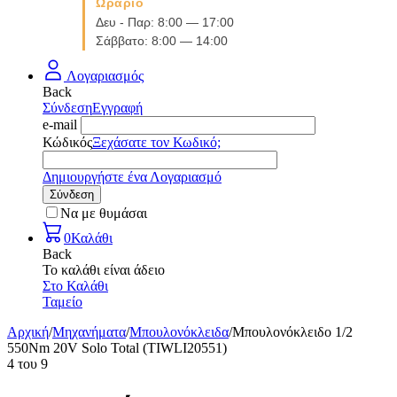
Ωράριο
Δευ - Παρ: 8:00 — 17:00
Σάββατο: 8:00 — 14:00
Λογαριασμός
Back
Σύνδεση
Εγγραφή
e-mail
Κώδικός
Ξεχάσατε τον Κωδικό;
Δημιουργήστε ένα Λογαριασμό
Σύνδεση
Να με θυμάσαι
0
Καλάθι
Back
Το καλάθι είναι άδειο
Στο Καλάθι
Ταμείο
Αρχική
/
Μηχανήματα
/
Μπουλονόκλειδα
/
Μπουλονόκλειδο 1/2
550Nm 20V Solo Total (TIWLI20551)
4
του
9