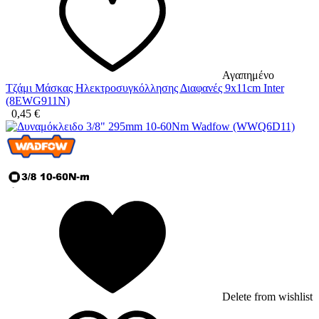
Αγαπημένο
Τζάμι Μάσκας Ηλεκτροσυγκόλλησης Διαφανές 9x11cm Inter
(8EWG911N)
0,45
€
Delete from wishlist