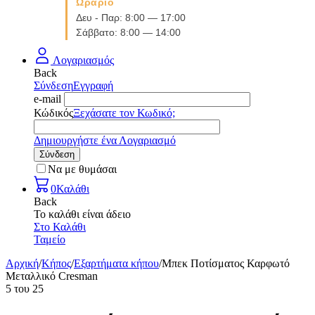
Ωράριο
Δευ - Παρ: 8:00 — 17:00
Σάββατο: 8:00 — 14:00
Λογαριασμός
Back
Σύνδεση
Εγγραφή
e-mail
Κώδικός
Ξεχάσατε τον Κωδικό;
Δημιουργήστε ένα Λογαριασμό
Σύνδεση
Να με θυμάσαι
0
Καλάθι
Back
Το καλάθι είναι άδειο
Στο Καλάθι
Ταμείο
Αρχική
/
Κήπος
/
Εξαρτήματα κήπου
/
Μπεκ Ποτίσματος Καρφωτό
Μεταλλικό Cresman
5
του
25