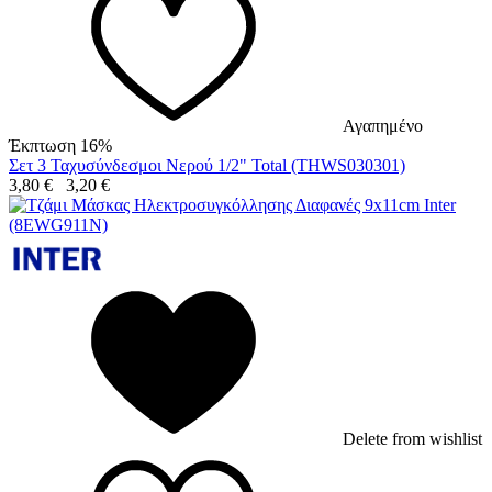
Αγαπημένο
Έκπτωση 16%
Σετ 3 Ταχυσύνδεσμοι Νερού 1/2" Total (THWS030301)
3,80
€
3,20
€
Delete from wishlist