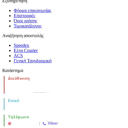
Εξυπηρέτηση
Φόρμα επικοινωνίας
Επιστροφές
Όροι χρήσης
Τιμοκατάλογος
Αναζήτηση αποστολής
Speedex
Ελτα Courier
ACS
Γενική Ταχυδρομική
Κατάστημα
Διεύθυνση
Νέα Μοναστηρίου 49, Ελευθέριο
Θεσσαλονίκη
(Χάρτης)
Email
info@vida.gr
Τηλέφωνο
2310 763500
|
Viber