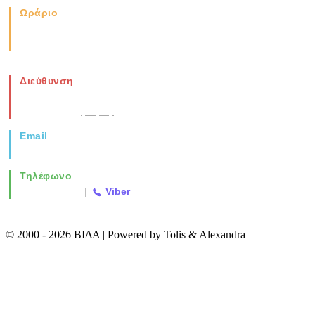
Ωράριο
Καθημερινά: 08:00-17:00
Σάββατο: 08:00-14:00
Διεύθυνση
Νέα Μοναστηρίου 49, Ελευθέριο
Θεσσαλονίκη
(Χάρτης)
Email
info@vida.gr
Τηλέφωνο
2310 763500
|
Viber
© 2000 - 2026 ΒΙΔΑ | Powered by Tolis & Alexandra