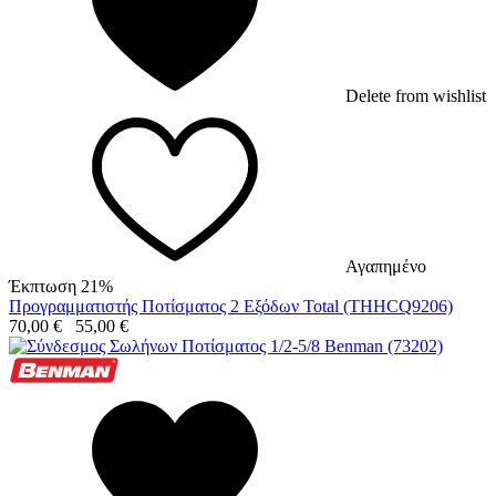
Delete from wishlist
Αγαπημένο
Έκπτωση 21%
Προγραμματιστής Ποτίσματος 2 Εξόδων Total (THHCQ9206)
70,00
€
55,00
€