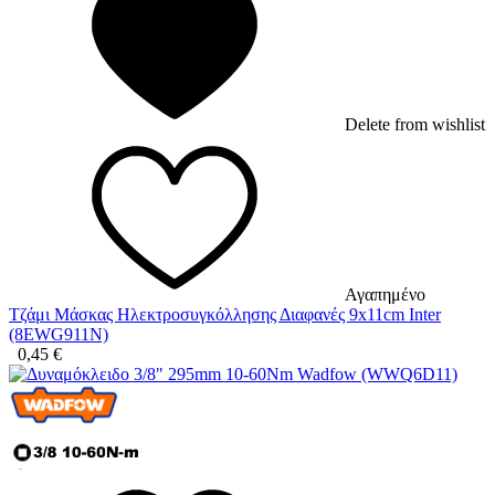
Delete from wishlist
Αγαπημένο
Τζάμι Μάσκας Ηλεκτροσυγκόλλησης Διαφανές 9x11cm Inter
(8EWG911N)
0,45
€