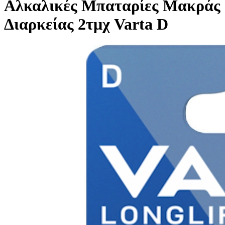
Αλκαλικές Μπαταρίες Μακράς
Διαρκείας 2τμχ Varta D