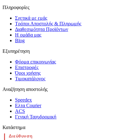
Πληροφορίες
Σχετικά με εμάς
Τρόποι Αποστολής & Πληρωμής
Διαθεσιμότητα Προϊόντων
Η ομάδα μας
Blog
Εξυπηρέτηση
Φόρμα επικοινωνίας
Επιστροφές
Όροι χρήσης
Τιμοκατάλογος
Αναζήτηση αποστολής
Speedex
Ελτα Courier
ACS
Γενική Ταχυδρομική
Κατάστημα
Διεύθυνση