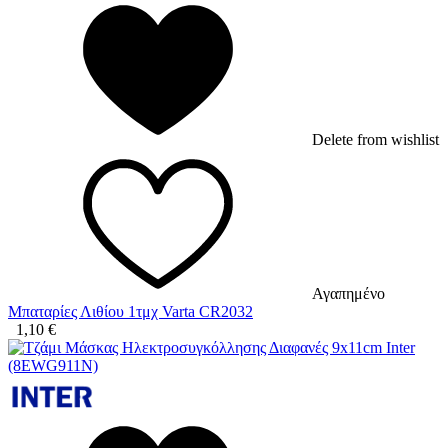
Delete from wishlist
Αγαπημένο
Μπαταρίες Λιθίου 1τμχ Varta CR2032
1,10
€