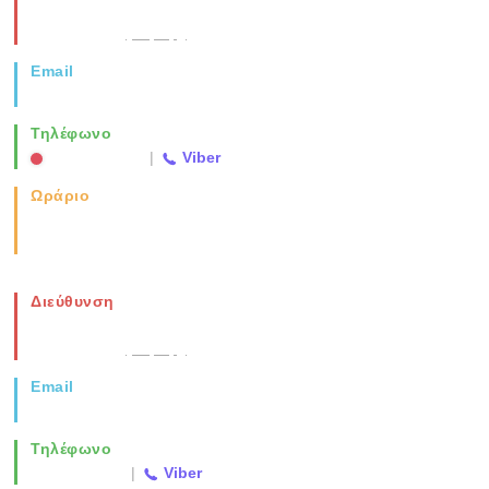
Νέα Μοναστηρίου 49, Ελευθέριο
Θεσσαλονίκη
(Χάρτης)
Email
info@vida.gr
Τηλέφωνο
2310 763500
|
Viber
Ωράριο
Καθημερινά: 08:00-17:00
Σάββατο: 08:00-14:00
Διεύθυνση
Νέα Μοναστηρίου 49, Ελευθέριο
Θεσσαλονίκη
(Χάρτης)
Email
info@vida.gr
Τηλέφωνο
2310 763500
|
Viber