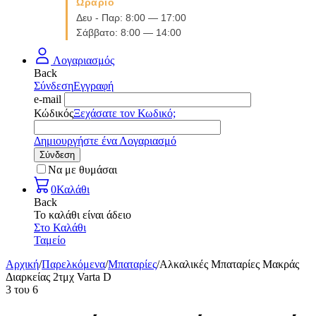
Ωράριο
Δευ - Παρ: 8:00 — 17:00
Σάββατο: 8:00 — 14:00
Λογαριασμός
Back
Σύνδεση
Εγγραφή
e-mail
Κώδικός
Ξεχάσατε τον Κωδικό;
Δημιουργήστε ένα Λογαριασμό
Σύνδεση
Να με θυμάσαι
0
Καλάθι
Back
Το καλάθι είναι άδειο
Στο Καλάθι
Ταμείο
Αρχική
/
Παρελκόμενα
/
Μπαταρίες
/
Αλκαλικές Μπαταρίες Μακράς
Διαρκείας 2τμχ Varta D
3
του
6