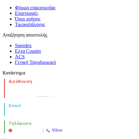
Φόρμα επικοινωνίας
Επιστροφές
Όροι χρήσης
Τιμοκατάλογος
Αναζήτηση αποστολής
Speedex
Ελτα Courier
ACS
Γενική Ταχυδρομική
Κατάστημα
Διεύθυνση
Νέα Μοναστηρίου 49, Ελευθέριο
Θεσσαλονίκη
(Χάρτης)
Email
info@vida.gr
Τηλέφωνο
2310 763500
|
Viber