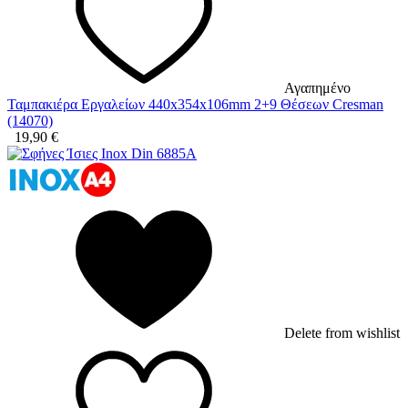
Αγαπημένο
Ταμπακιέρα Εργαλείων 440x354x106mm 2+9 Θέσεων Cresman
(14070)
19,90
€
Delete from wishlist