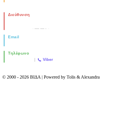
Διεύθυνση
Νέα Μοναστηρίου 49, Ελευθέριο
Θεσσαλονίκη
(Χάρτης)
Email
info@vida.gr
Τηλέφωνο
2310 763500
|
Viber
© 2000 - 2026 ΒΙΔΑ | Powered by Tolis & Alexandra