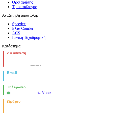
Όροι χρήσης
Τιμοκατάλογος
Αναζήτηση αποστολής
Speedex
Ελτα Courier
ACS
Γενική Ταχυδρομική
Κατάστημα
Διεύθυνση
Νέα Μοναστηρίου 49, Ελευθέριο
Θεσσαλονίκη
(Χάρτης)
Email
info@vida.gr
Τηλέφωνο
2310 763500
|
Viber
Ωράριο
Καθημερινά: 08:00-17:00
Σάββατο: 08:00-14:00