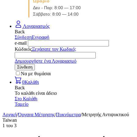
Ωράριο
Δευ - Παρ: 8:00 — 17:00
Σάββατο: 8:00 — 14:00
Λογαριασμός
Back
Σύνδεση
Εγγραφή
e-mail
Κώδικός
Ξεχάσατε τον Κωδικό;
Δημιουργήστε ένα Λογαριασμό
Σύνδεση
Να με θυμάσαι
0
Καλάθι
Back
Το καλάθι είναι άδειο
Στο Καλάθι
Ταμείο
Αρχική
/
Όργανα Μέτρησης
/
Πυκνόμετρα
/
Μετρητής Αντιψυκτικού
Taiwan
1
του
3