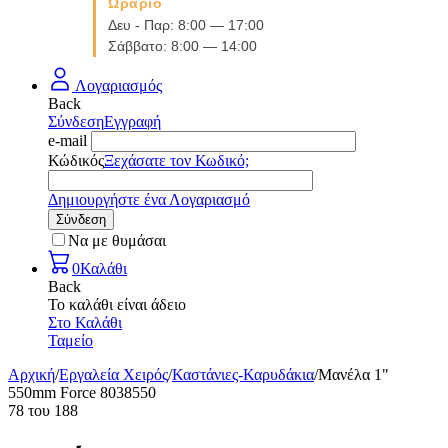
Ωράριο
Δευ - Παρ: 8:00 — 17:00
Σάββατο: 8:00 — 14:00
Λογαριασμός
Back
Σύνδεση
Εγγραφή
e-mail
Κώδικός
Ξεχάσατε τον Κωδικό;
Δημιουργήστε ένα Λογαριασμό
Σύνδεση
Να με θυμάσαι
0
Καλάθι
Back
Το καλάθι είναι άδειο
Στο Καλάθι
Ταμείο
Αρχική
/
Εργαλεία Χειρός
/
Καστάνιες-Καρυδάκια
/
Μανέλα 1"
550mm Force 8038550
78
του
188