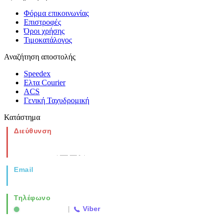
Φόρμα επικοινωνίας
Επιστροφές
Όροι χρήσης
Τιμοκατάλογος
Αναζήτηση αποστολής
Speedex
Ελτα Courier
ACS
Γενική Ταχυδρομική
Κατάστημα
Διεύθυνση
Νέα Μοναστηρίου 49, Ελευθέριο
Θεσσαλονίκη
(Χάρτης)
Email
info@vida.gr
Τηλέφωνο
2310 763500
|
Viber