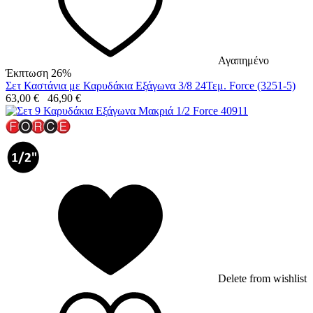
Αγαπημένο
Έκπτωση 26%
Σετ Καστάνια με Καρυδάκια Εξάγωνα 3/8 24Τεμ. Force (3251-5)
63,00
€
46,90
€
Delete from wishlist