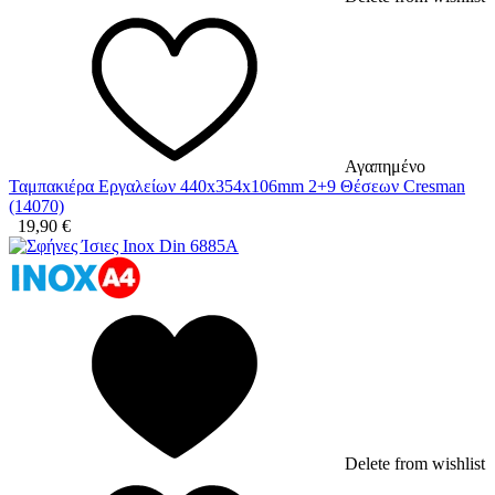
Αγαπημένο
Ταμπακιέρα Εργαλείων 440x354x106mm 2+9 Θέσεων Cresman
(14070)
19,90
€
Delete from wishlist