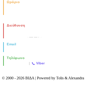
Ωράριο
Καθημερινά: 08:00-17:00
Σάββατο: 08:00-14:00
Διεύθυνση
Νέα Μοναστηρίου 49, Ελευθέριο
Θεσσαλονίκη
(Χάρτης)
Email
info@vida.gr
Τηλέφωνο
2310 763500
|
Viber
© 2000 - 2026 ΒΙΔΑ | Powered by Tolis & Alexandra