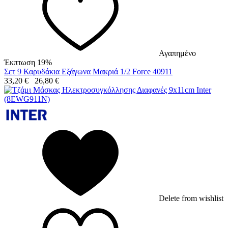
Αγαπημένο
Έκπτωση 19%
Σετ 9 Καρυδάκια Εξάγωνα Μακριά 1/2 Force 40911
33,20
€
26,80
€
Delete from wishlist