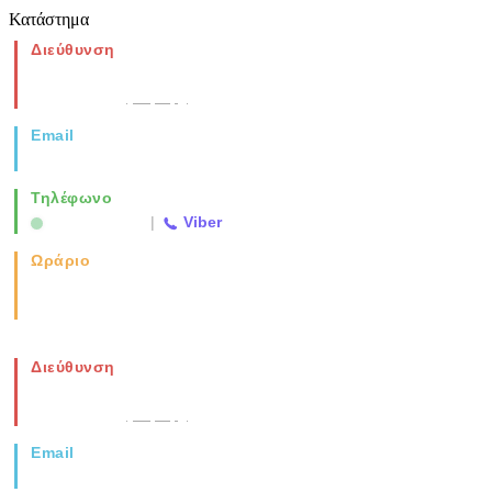
Κατάστημα
Διεύθυνση
Νέα Μοναστηρίου 49, Ελευθέριο
Θεσσαλονίκη
(Χάρτης)
Email
info@vida.gr
Τηλέφωνο
2310 763500
|
Viber
Ωράριο
Καθημερινά: 08:00-17:00
Σάββατο: 08:00-14:00
Διεύθυνση
Νέα Μοναστηρίου 49, Ελευθέριο
Θεσσαλονίκη
(Χάρτης)
Email
info@vida.gr