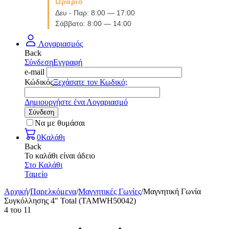
Ωράριο
Δευ - Παρ: 8:00 — 17:00
Σάββατο: 8:00 — 14:00
Λογαριασμός
Back
Σύνδεση
Εγγραφή
e-mail
Κώδικός
Ξεχάσατε τον Κωδικό;
Δημιουργήστε ένα Λογαριασμό
Σύνδεση
Να με θυμάσαι
0
Καλάθι
Back
Το καλάθι είναι άδειο
Στο Καλάθι
Ταμείο
Αρχική
/
Παρελκόμενα
/
Μαγνητικές Γωνίες
/
Μαγνητική Γωνία
Συγκόλλησης 4" Total (TAMWH50042)
4
του
11