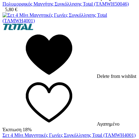
Πολυμορφικός Μαγνήτης Συγκόλλησης Total (TAMWH50046)
5,80
€
Delete from wishlist
Αγαπημένο
Έκπτωση 18%
Σετ 4 Μίνι Μαγνητικές Γωνίες Συγκόλλησης Total (TAMWH4001)