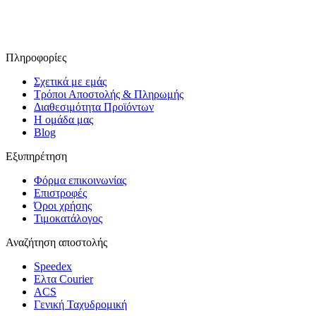
Ακολουθήστε μας στο Facebook
Πληροφορίες
Σχετικά με εμάς
Τρόποι Αποστολής & Πληρωμής
Διαθεσιμότητα Προϊόντων
Η ομάδα μας
Blog
Εξυπηρέτηση
Φόρμα επικοινωνίας
Επιστροφές
Όροι χρήσης
Τιμοκατάλογος
Αναζήτηση αποστολής
Speedex
Ελτα Courier
ACS
Γενική Ταχυδρομική