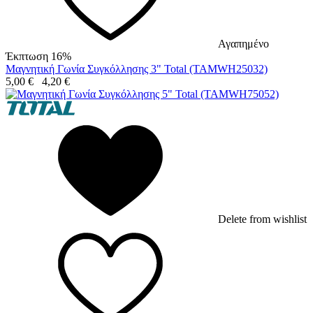
Αγαπημένο
Έκπτωση 16%
Μαγνητική Γωνία Συγκόλλησης 3" Total (TAMWH25032)
5,00
€
4,20
€
Delete from wishlist