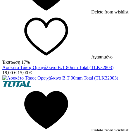
Delete from wishlist
Αγαπημένο
Έκπτωση 17%
Λουκέτο Τάκος Ορειχάλκινο Β.Τ 80mm Total (TLK32803)
18,00
€
15,00
€
Delete from wishlist