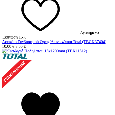
Αγαπημένο
Έκπτωση 15%
Λουκέτο Συνδυασμού Ορειχάλκινο 40mm Total (TBCK37404)
10,00
€
8,50
€