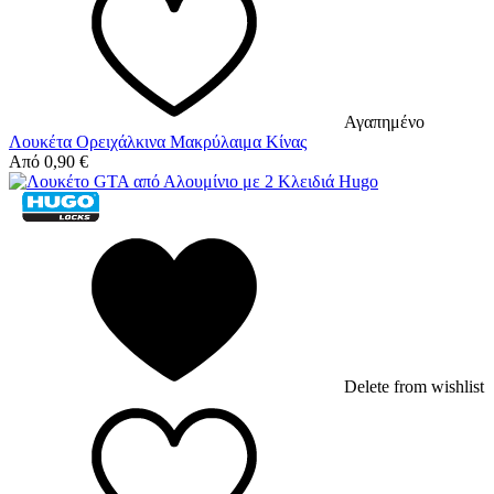
Αγαπημένο
Λουκέτα Ορειχάλκινα Μακρύλαιμα Κίνας
Από
0,90
€
Delete from wishlist