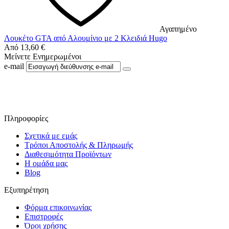
Αγαπημένο
Λουκέτο GTA από Αλουμίνιο με 2 Κλειδιά Hugo
Από
13,60
€
Μείνετε Ενημερωμένοι
e-mail
Ακολουθήστε μας στο Facebook
Πληροφορίες
Σχετικά με εμάς
Τρόποι Αποστολής & Πληρωμής
Διαθεσιμότητα Προϊόντων
Η ομάδα μας
Blog
Εξυπηρέτηση
Φόρμα επικοινωνίας
Επιστροφές
Όροι χρήσης