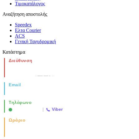
Τιμοκατάλογος
Αναζήτηση αποστολής
Speedex
Ελτα Courier
ACS
Γενική Ταχυδρομική
Κατάστημα
Διεύθυνση
Νέα Μοναστηρίου 49, Ελευθέριο
Θεσσαλονίκη
(Χάρτης)
Email
info@vida.gr
Τηλέφωνο
2310 763500
|
Viber
Ωράριο
Καθημερινά: 08:00-17:00
Σάββατο: 08:00-14:00