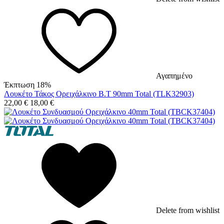
Αγαπημένο
Έκπτωση 18%
Λουκέτο Τάκος Ορειχάλκινο Β.Τ 90mm Total (TLK32903)
22,00
€
18,00
€
Delete from wishlist