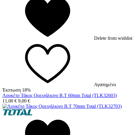
Delete from wishlist
Αγαπημένο
Έκπτωση 18%
Λουκέτο Τάκος Ορειχάλκινο Β.Τ 60mm Total (TLK32603)
11,00
€
9,00
€