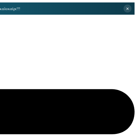
×
καλοκαίρι!!!