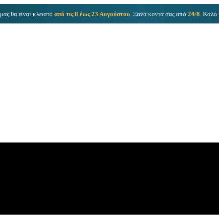
μας θα είναι κλειστό
από τις 8 έως 23 Αυγούστου
. Ξανά κοντά σας από
24/8
. Καλό 