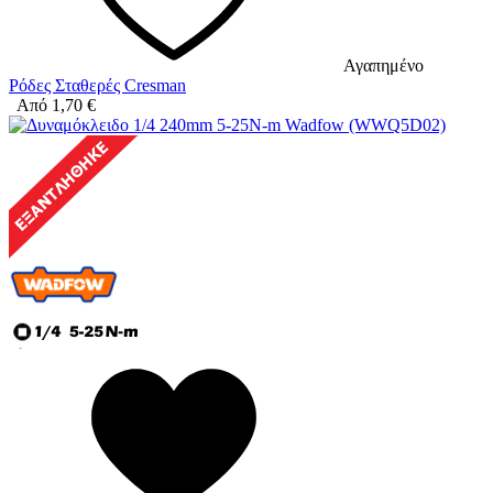
Αγαπημένο
Ρόδες Σταθερές Cresman
Από
1,70
€