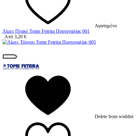
Αγαπημένο
Λίμες Πλακέ Tome Feteira Πορτογαλίας 001
Από
3,20
€
Delete from wishlist