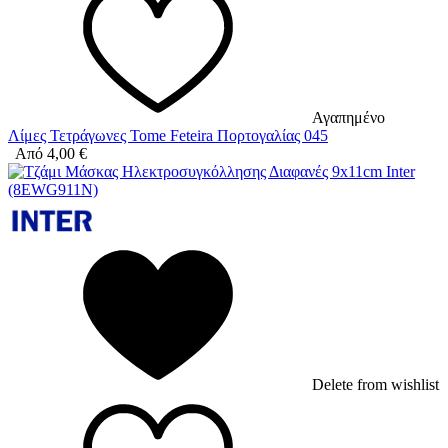
Αγαπημένο
Λίμες Τετράγωνες Tome Feteira Πορτογαλίας 045
Από
4,00
€
Delete from wishlist