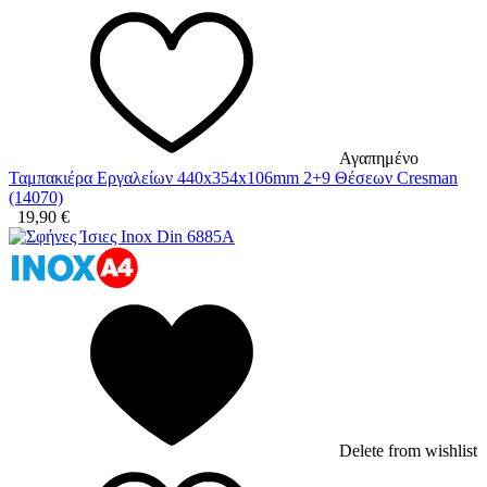
Αγαπημένο
Ταμπακιέρα Εργαλείων 440x354x106mm 2+9 Θέσεων Cresman
(14070)
19,90
€
Delete from wishlist