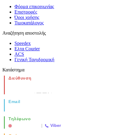
Φόρμα επικοινωνίας
Επιστροφές
Όροι χρήσης
Τιμοκατάλογος
Αναζήτηση αποστολής
Speedex
Ελτα Courier
ACS
Γενική Ταχυδρομική
Κατάστημα
Διεύθυνση
Νέα Μοναστηρίου 49, Ελευθέριο
Θεσσαλονίκη
(Χάρτης)
Email
info@vida.gr
Τηλέφωνο
2310 763500
|
Viber