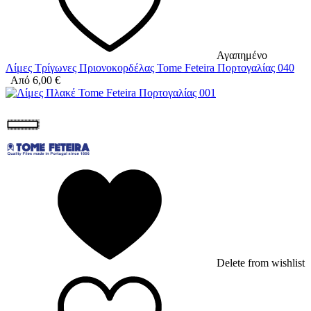
Αγαπημένο
Λίμες Τρίγωνες Πριονοκορδέλας Tome Feteira Πορτογαλίας 040
Από
6,00
€
Delete from wishlist