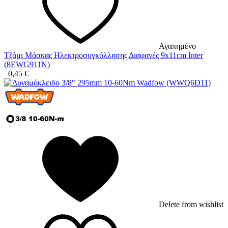
Αγαπημένο
Τζάμι Μάσκας Ηλεκτροσυγκόλλησης Διαφανές 9x11cm Inter
(8EWG911N)
0,45
€
Delete from wishlist