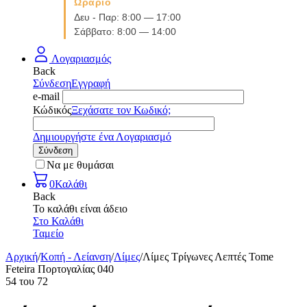
Ωράριο
Δευ - Παρ: 8:00 — 17:00
Σάββατο: 8:00 — 14:00
Λογαριασμός
Back
Σύνδεση
Εγγραφή
e-mail
Κώδικός
Ξεχάσατε τον Κωδικό;
Δημιουργήστε ένα Λογαριασμό
Σύνδεση
Να με θυμάσαι
0
Καλάθι
Back
Το καλάθι είναι άδειο
Στο Καλάθι
Ταμείο
Αρχική
/
Κοπή - Λείανση
/
Λίμες
/
Λίμες Τρίγωνες Λεπτές Tome
Feteira Πορτογαλίας 040
54
του
72