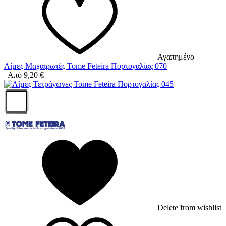
Αγαπημένο
Λίμες Μαχαιρωτές Tome Feteira Πορτογαλίας 070
Από
9,20
€
Delete from wishlist