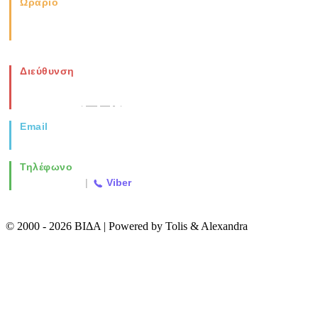
Ωράριο
Καθημερινά: 08:00-17:00
Σάββατο: 08:00-14:00
Διεύθυνση
Νέα Μοναστηρίου 49, Ελευθέριο
Θεσσαλονίκη
(Χάρτης)
Email
info@vida.gr
Τηλέφωνο
2310 763500
|
Viber
© 2000 - 2026 ΒΙΔΑ | Powered by Tolis & Alexandra