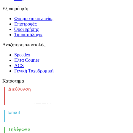
Εξυπηρέτηση
Φόρμα επικοινωνίας
Επιστροφές
Όροι χρήσης
Τιμοκατάλογος
Αναζήτηση αποστολής
Speedex
Ελτα Courier
ACS
Γενική Ταχυδρομική
Κατάστημα
Διεύθυνση
Νέα Μοναστηρίου 49, Ελευθέριο
Θεσσαλονίκη
(Χάρτης)
Email
info@vida.gr
Τηλέφωνο