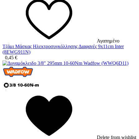
Αγαπημένο
Τζάμι Μάσκας Ηλεκτροσυγκόλλησης Διαφανές 9x11cm Inter
(8EWG911N)
0,45
€
Delete from wishlist