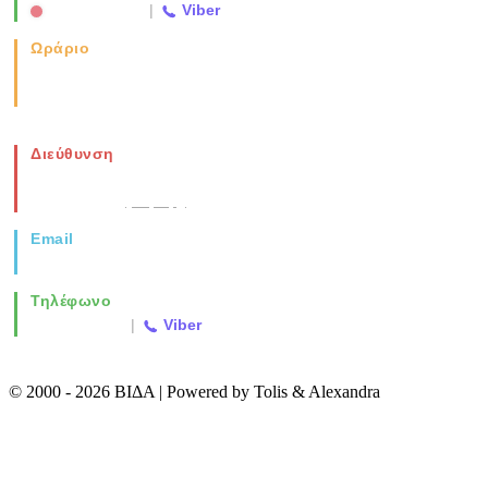
2310 763500
|
Viber
Ωράριο
Καθημερινά: 08:00-17:00
Σάββατο: 08:00-14:00
Διεύθυνση
Νέα Μοναστηρίου 49, Ελευθέριο
Θεσσαλονίκη
(Χάρτης)
Email
info@vida.gr
Τηλέφωνο
2310 763500
|
Viber
© 2000 - 2026 ΒΙΔΑ | Powered by Tolis & Alexandra