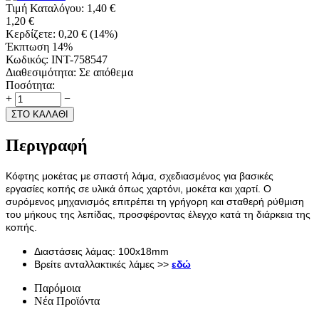
Τιμή Καταλόγου:
1,40
€
1,20
€
Κερδίζετε:
0,20
€
(
14
%)
Έκπτωση 14%
Κωδικός:
INT-758547
Διαθεσιμότητα:
Σε απόθεμα
Ποσότητα:
+
−
ΣΤΟ ΚΑΛΑΘΙ
Περιγραφή
Κόφτης μοκέτας με σπαστή λάμα, σχεδιασμένος για βασικές
εργασίες κοπής σε υλικά όπως χαρτόνι, μοκέτα και χαρτί. Ο
συρόμενος μηχανισμός επιτρέπει τη γρήγορη και σταθερή ρύθμιση
του μήκους της λεπίδας, προσφέροντας έλεγχο κατά τη διάρκεια της
κοπής.
Διαστάσεις λάμας: 100x18mm
Βρείτε ανταλλακτικές λάμες >>
εδώ
Παρόμοια
Νέα Προϊόντα