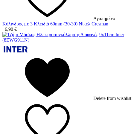
Αγαπημένο
Κύλινδρος με 3 Κλειδιά 60mm (30-30) Νίκελ Cresman
6,90
€
Delete from wishlist