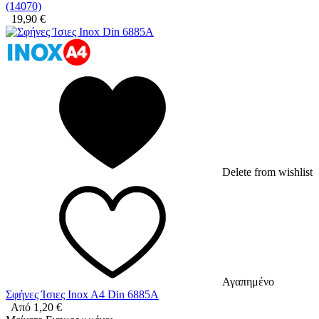
(14070)
19,90
€
Delete from wishlist
Αγαπημένο
Σφήνες Ίσιες Inox A4 Din 6885A
Από
1,20
€