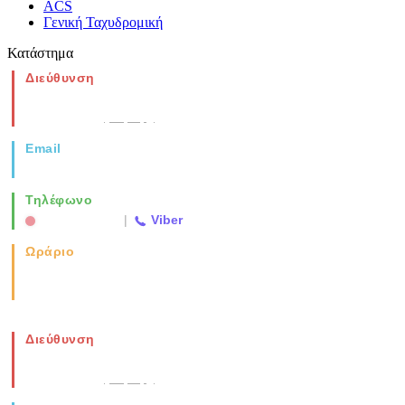
ACS
Γενική Ταχυδρομική
Κατάστημα
Διεύθυνση
Νέα Μοναστηρίου 49, Ελευθέριο
Θεσσαλονίκη
(Χάρτης)
Email
info@vida.gr
Τηλέφωνο
2310 763500
|
Viber
Ωράριο
Καθημερινά: 08:00-17:00
Σάββατο: 08:00-14:00
Διεύθυνση
Νέα Μοναστηρίου 49, Ελευθέριο
Θεσσαλονίκη
(Χάρτης)