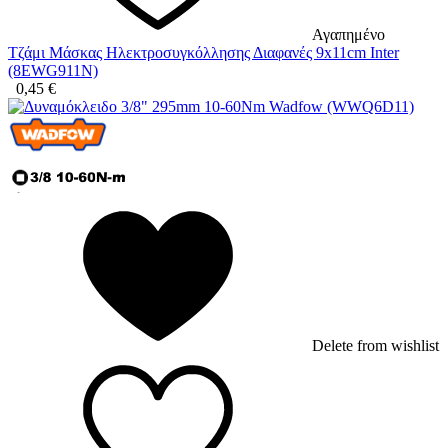
Αγαπημένο
Τζάμι Μάσκας Ηλεκτροσυγκόλλησης Διαφανές 9x11cm Inter
(8EWG911N)
0,45
€
Delete from wishlist