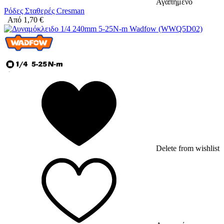
Αγαπημένο
Ρόδες Σταθερές Cresman
Από
1,70
€
Delete from wishlist