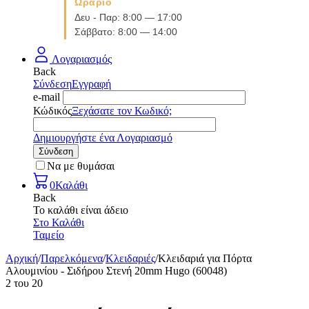
Ωράριο
Δευ - Παρ: 8:00 — 17:00
Σάββατο: 8:00 — 14:00
Λογαριασμός
Back
Σύνδεση
Εγγραφή
e-mail
Κώδικός
Ξεχάσατε τον Κωδικό;
Δημιουργήστε ένα Λογαριασμό
Σύνδεση
Να με θυμάσαι
0
Καλάθι
Back
Το καλάθι είναι άδειο
Στο Καλάθι
Ταμείο
Αρχική
/
Παρελκόμενα
/
Κλειδαριές
/
Κλειδαριά για Πόρτα
Αλουμινίου - Σιδήρου Στενή 20mm Hugo (60048)
2
του
20