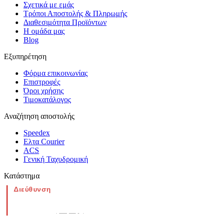
Σχετικά με εμάς
Τρόποι Αποστολής & Πληρωμής
Διαθεσιμότητα Προϊόντων
Η ομάδα μας
Blog
Εξυπηρέτηση
Φόρμα επικοινωνίας
Επιστροφές
Όροι χρήσης
Τιμοκατάλογος
Αναζήτηση αποστολής
Speedex
Ελτα Courier
ACS
Γενική Ταχυδρομική
Κατάστημα
Διεύθυνση
Νέα Μοναστηρίου 49, Ελευθέριο
Θεσσαλονίκη
(Χάρτης)