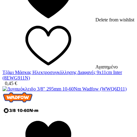
Delete from wishlist
Αγαπημένο
Τζάμι Μάσκας Ηλεκτροσυγκόλλησης Διαφανές 9x11cm Inter
(8EWG911N)
0,45
€