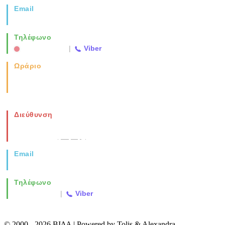
Email
info@vida.gr
Τηλέφωνο
2310 763500
|
Viber
Ωράριο
Καθημερινά: 08:00-17:00
Σάββατο: 08:00-14:00
Διεύθυνση
Νέα Μοναστηρίου 49, Ελευθέριο
Θεσσαλονίκη
(Χάρτης)
Email
info@vida.gr
Τηλέφωνο
2310 763500
|
Viber
© 2000 - 2026 ΒΙΔΑ | Powered by Tolis & Alexandra