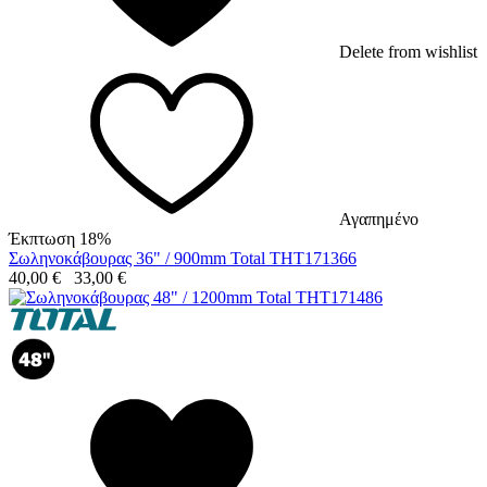
Delete from wishlist
Αγαπημένο
Έκπτωση 18%
Σωληνοκάβουρας 36" / 900mm Total THT171366
40,00
€
33,00
€