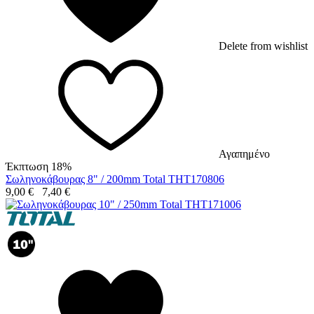
Delete from wishlist
Αγαπημένο
Έκπτωση 18%
Σωληνοκάβουρας 8" / 200mm Total THT170806
9,00
€
7,40
€