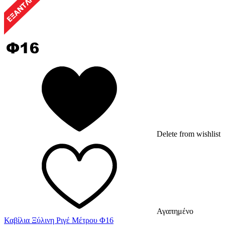
Delete from wishlist
Αγαπημένο
Καβίλια Ξύλινη Ριγέ Μέτρου Φ16