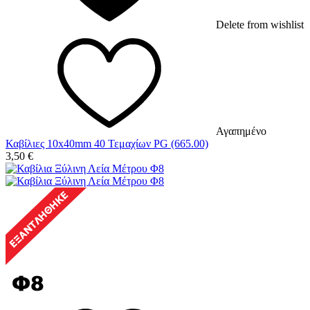
Delete from wishlist
Αγαπημένο
Καβίλιες 10x40mm 40 Τεμαχίων PG (665.00)
3,50
€