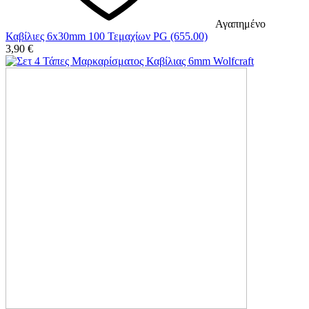
Αγαπημένο
Καβίλιες 6x30mm 100 Τεμαχίων PG (655.00)
3,90
€