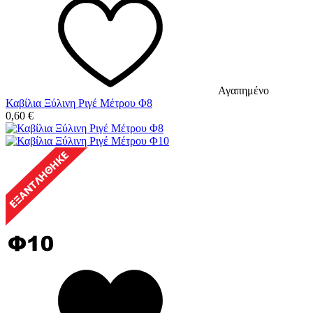
Αγαπημένο
Καβίλια Ξύλινη Ριγέ Μέτρου Φ8
0,60
€