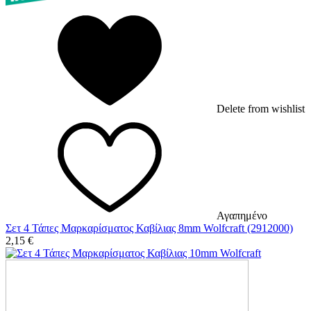
Delete from wishlist
Αγαπημένο
Σετ 4 Τάπες Μαρκαρίσματος Καβίλιας 8mm Wolfcraft (2912000)
2,15
€