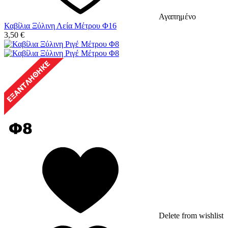
Αγαπημένο
Καβίλια Ξύλινη Λεία Μέτρου Φ16
3,50
€
Delete from wishlist