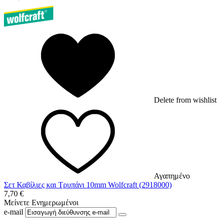
Delete from wishlist
Αγαπημένο
Σετ Καβίλιες και Τρυπάνι 10mm Wolfcraft (2918000)
7,70
€
Μείνετε Ενημερωμένοι
e-mail