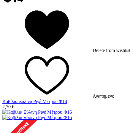
Delete from wishlist
Αγαπημένο
Καβίλια Ξύλινη Ριγέ Μέτρου Φ14
2,70
€