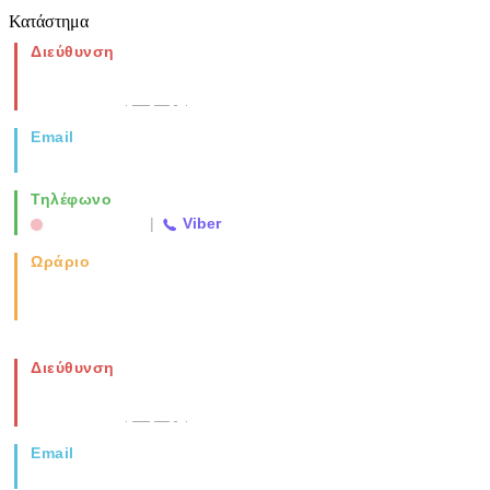
Κατάστημα
Διεύθυνση
Νέα Μοναστηρίου 49, Ελευθέριο
Θεσσαλονίκη
(Χάρτης)
Email
info@vida.gr
Τηλέφωνο
2310 763500
|
Viber
Ωράριο
Καθημερινά: 08:00-17:00
Σάββατο: 08:00-14:00
Διεύθυνση
Νέα Μοναστηρίου 49, Ελευθέριο
Θεσσαλονίκη
(Χάρτης)
Email
info@vida.gr