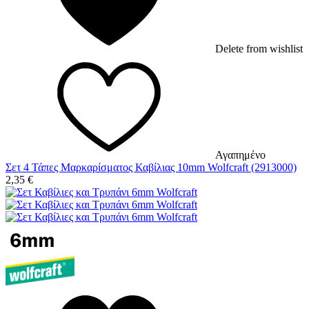
Delete from wishlist
Αγαπημένο
Σετ 4 Τάπες Μαρκαρίσματος Καβίλιας 10mm Wolfcraft (2913000)
2,35
€