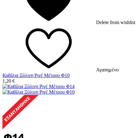
Delete from wishlist
Αγαπημένο
Καβίλια Ξύλινη Ριγέ Μέτρου Φ10
1,20
€