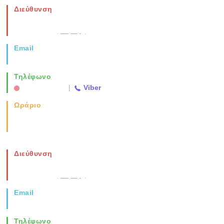
Διεύθυνση
Νέα Μοναστηρίου 49, Ελευθέριο
Θεσσαλονίκη
(Χάρτης)
Email
info@vida.gr
Τηλέφωνο
2310 763500
|
Viber
Ωράριο
Καθημερινά: 08:00-17:00
Σάββατο: 08:00-14:00
Διεύθυνση
Νέα Μοναστηρίου 49, Ελευθέριο
Θεσσαλονίκη
(Χάρτης)
Email
info@vida.gr
Τηλέφωνο