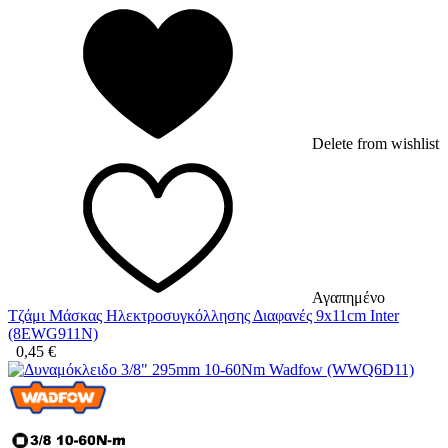
Delete from wishlist
Αγαπημένο
Τζάμι Μάσκας Ηλεκτροσυγκόλλησης Διαφανές 9x11cm Inter
(8EWG911N)
0,45
€