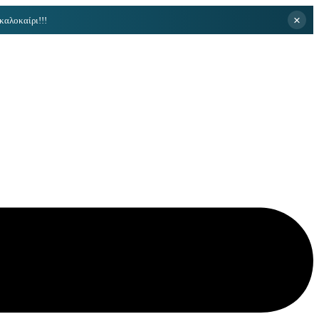
×
καλοκαίρι!!!