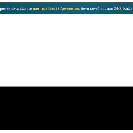
μας θα είναι κλειστό
από τις 8 έως 23 Αυγούστου
. Ξανά κοντά σας από
24/8
. Καλό 