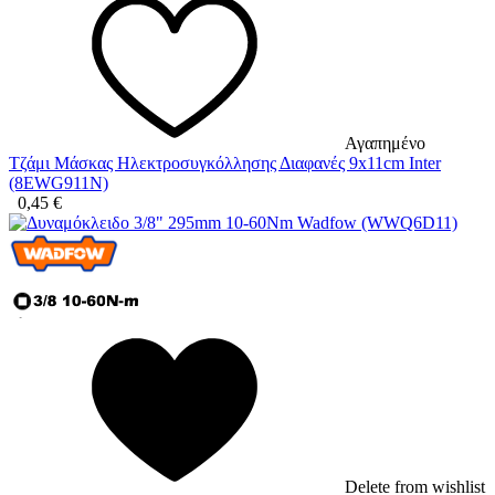
Αγαπημένο
Τζάμι Μάσκας Ηλεκτροσυγκόλλησης Διαφανές 9x11cm Inter
(8EWG911N)
0,45
€
Delete from wishlist