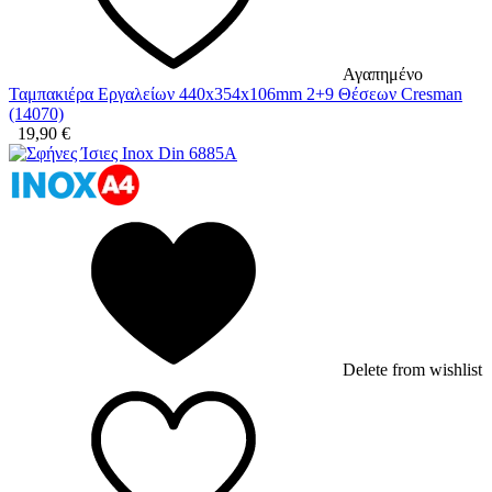
Αγαπημένο
Ταμπακιέρα Εργαλείων 440x354x106mm 2+9 Θέσεων Cresman
(14070)
19,90
€
Delete from wishlist