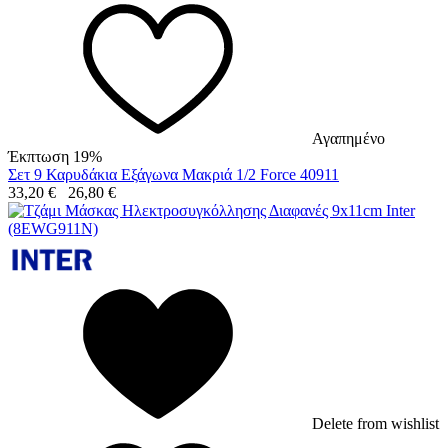
Αγαπημένο
Έκπτωση 19%
Σετ 9 Καρυδάκια Εξάγωνα Μακριά 1/2 Force 40911
33,20
€
26,80
€
Delete from wishlist