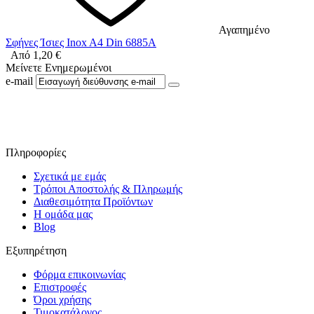
Αγαπημένο
Σφήνες Ίσιες Inox A4 Din 6885A
Από
1,20
€
Μείνετε Ενημερωμένοι
e-mail
Ακολουθήστε μας στο Facebook
Πληροφορίες
Σχετικά με εμάς
Τρόποι Αποστολής & Πληρωμής
Διαθεσιμότητα Προϊόντων
Η ομάδα μας
Blog
Εξυπηρέτηση
Φόρμα επικοινωνίας
Επιστροφές
Όροι χρήσης
Τιμοκατάλογος