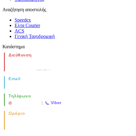
Αναζήτηση αποστολής
Speedex
Ελτα Courier
ACS
Γενική Ταχυδρομική
Κατάστημα
Διεύθυνση
Νέα Μοναστηρίου 49, Ελευθέριο
Θεσσαλονίκη
(Χάρτης)
Email
info@vida.gr
Τηλέφωνο
2310 763500
|
Viber
Ωράριο
Καθημερινά: 08:00-17:00
Σάββατο: 08:00-14:00