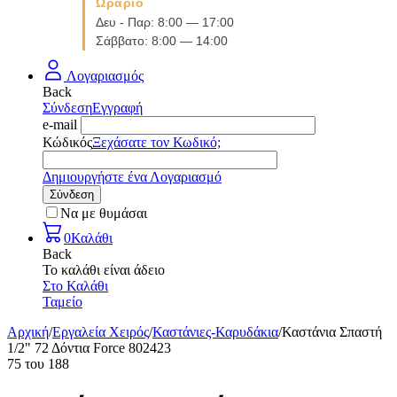
Ωράριο
Δευ - Παρ: 8:00 — 17:00
Σάββατο: 8:00 — 14:00
Λογαριασμός
Back
Σύνδεση
Εγγραφή
e-mail
Κώδικός
Ξεχάσατε τον Κωδικό;
Δημιουργήστε ένα Λογαριασμό
Σύνδεση
Να με θυμάσαι
0
Καλάθι
Back
Το καλάθι είναι άδειο
Στο Καλάθι
Ταμείο
Αρχική
/
Εργαλεία Χειρός
/
Καστάνιες-Καρυδάκια
/
Καστάνια Σπαστή
1/2" 72 Δόντια Force 802423
75
του
188