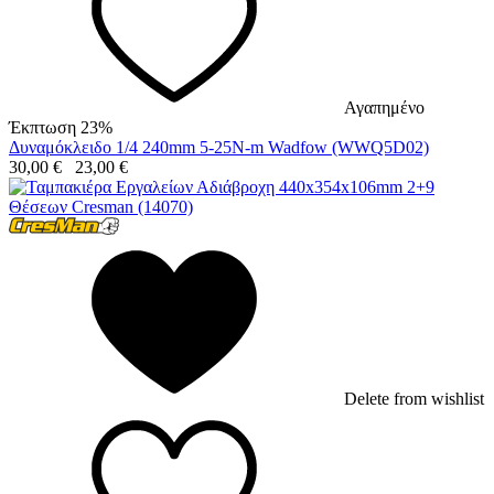
Αγαπημένο
Έκπτωση 23%
Δυναμόκλειδο 1/4 240mm 5-25N-m Wadfow (WWQ5D02)
30,00
€
23,00
€
Delete from wishlist