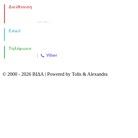
Διεύθυνση
Νέα Μοναστηρίου 49, Ελευθέριο
Θεσσαλονίκη
(Χάρτης)
Email
info@vida.gr
Τηλέφωνο
2310 763500
|
Viber
© 2000 - 2026 ΒΙΔΑ | Powered by Tolis & Alexandra