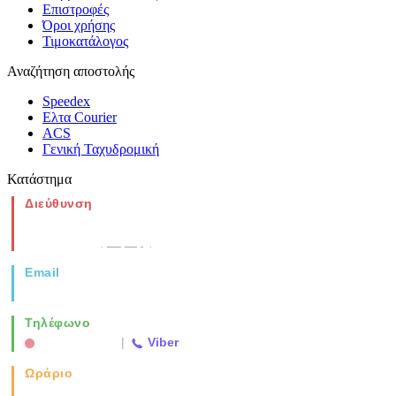
Επιστροφές
Όροι χρήσης
Τιμοκατάλογος
Αναζήτηση αποστολής
Speedex
Ελτα Courier
ACS
Γενική Ταχυδρομική
Κατάστημα
Διεύθυνση
Νέα Μοναστηρίου 49, Ελευθέριο
Θεσσαλονίκη
(Χάρτης)
Email
info@vida.gr
Τηλέφωνο
2310 763500
|
Viber
Ωράριο
Καθημερινά: 08:00-17:00