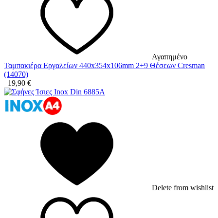
Αγαπημένο
Ταμπακιέρα Εργαλείων 440x354x106mm 2+9 Θέσεων Cresman
(14070)
19,90
€
Delete from wishlist