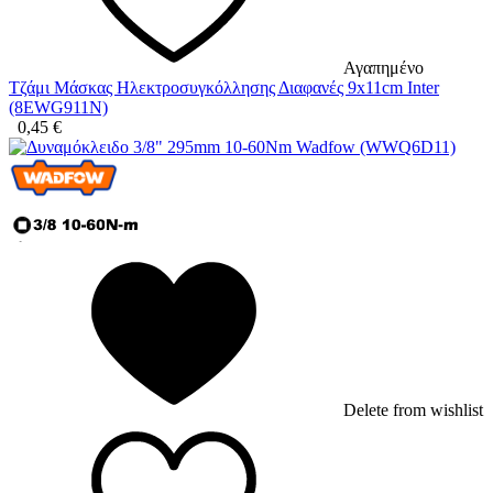
Αγαπημένο
Τζάμι Μάσκας Ηλεκτροσυγκόλλησης Διαφανές 9x11cm Inter
(8EWG911N)
0,45
€
Delete from wishlist