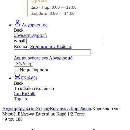
Ωράριο
Δευ - Παρ: 8:00 — 17:00
Σάββατο: 8:00 — 14:00
Λογαριασμός
Back
Σύνδεση
Εγγραφή
e-mail
Κώδικός
Ξεχάσατε τον Κωδικό;
Δημιουργήστε ένα Λογαριασμό
Σύνδεση
Να με θυμάσαι
0
Καλάθι
Back
Το καλάθι είναι άδειο
Στο Καλάθι
Ταμείο
Αρχική
/
Εργαλεία Χειρός
/
Καστάνιες-Καρυδάκια
/
Καρυδάκια για
Μπουζί Εξάγωνα Σπαστά με Καρέ 1/2 Force
49
του
188