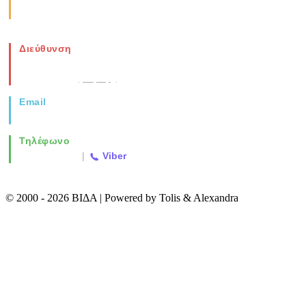
Σάββατο: 08:00-14:00
Διεύθυνση
Νέα Μοναστηρίου 49, Ελευθέριο
Θεσσαλονίκη
(Χάρτης)
Email
info@vida.gr
Τηλέφωνο
2310 763500
|
Viber
© 2000 - 2026 ΒΙΔΑ | Powered by Tolis & Alexandra