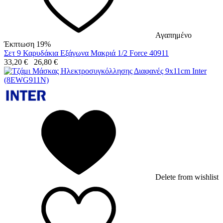
Αγαπημένο
Έκπτωση 19%
Σετ 9 Καρυδάκια Εξάγωνα Μακριά 1/2 Force 40911
33,20
€
26,80
€
Delete from wishlist