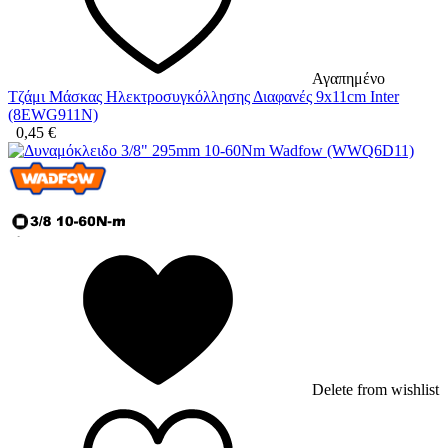
Αγαπημένο
Τζάμι Μάσκας Ηλεκτροσυγκόλλησης Διαφανές 9x11cm Inter
(8EWG911N)
0,45
€
Delete from wishlist