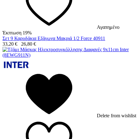
Αγαπημένο
Έκπτωση 19%
Σετ 9 Καρυδάκια Εξάγωνα Μακριά 1/2 Force 40911
33,20
€
26,80
€
Delete from wishlist