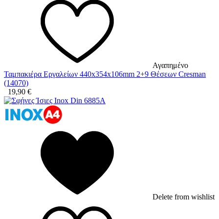
Αγαπημένο
Ταμπακιέρα Εργαλείων 440x354x106mm 2+9 Θέσεων Cresman
(14070)
19,90
€
Delete from wishlist