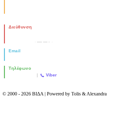
Καθημερινά: 08:00-17:00
Σάββατο: 08:00-14:00
Διεύθυνση
Νέα Μοναστηρίου 49, Ελευθέριο
Θεσσαλονίκη
(Χάρτης)
Email
info@vida.gr
Τηλέφωνο
2310 763500
|
Viber
© 2000 - 2026 ΒΙΔΑ | Powered by Tolis & Alexandra