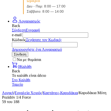
Ωράριο
Δευ - Παρ: 8:00 — 17:00
Σάββατο: 8:00 — 14:00
Λογαριασμός
Back
Σύνδεση
Εγγραφή
e-mail
Κώδικός
Ξεχάσατε τον Κωδικό;
Δημιουργήστε ένα Λογαριασμό
Σύνδεση
Να με θυμάσαι
0
Καλάθι
Back
Το καλάθι είναι άδειο
Στο Καλάθι
Ταμείο
Αρχική
/
Εργαλεία Χειρός
/
Καστάνιες-Καρυδάκια
/
Καρυδάκια Μύτη
Pozidriv 1/4 Force
59
του
188