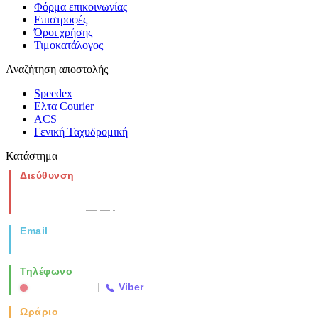
Φόρμα επικοινωνίας
Επιστροφές
Όροι χρήσης
Τιμοκατάλογος
Αναζήτηση αποστολής
Speedex
Ελτα Courier
ACS
Γενική Ταχυδρομική
Κατάστημα
Διεύθυνση
Νέα Μοναστηρίου 49, Ελευθέριο
Θεσσαλονίκη
(Χάρτης)
Email
info@vida.gr
Τηλέφωνο
2310 763500
|
Viber
Ωράριο