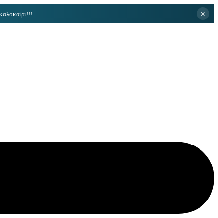
×
καλοκαίρι!!!