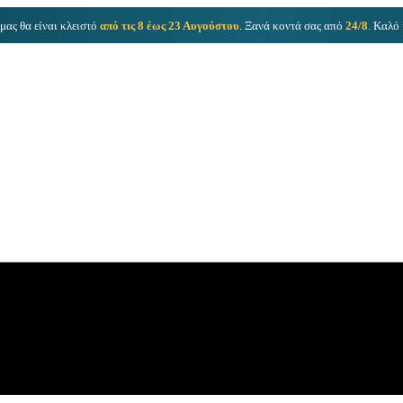
μας θα είναι κλειστό
από τις 8 έως 23 Αυγούστου
. Ξανά κοντά σας από
24/8
. Καλό 