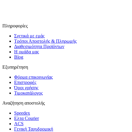
Ακολουθήστε μας στο Facebook
Πληροφορίες
Σχετικά με εμάς
Τρόποι Αποστολής & Πληρωμής
Διαθεσιμότητα Προϊόντων
Η ομάδα μας
Blog
Εξυπηρέτηση
Φόρμα επικοινωνίας
Επιστροφές
Όροι χρήσης
Τιμοκατάλογος
Αναζήτηση αποστολής
Speedex
Ελτα Courier
ACS
Γενική Ταχυδρομική