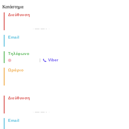
Κατάστημα
Διεύθυνση
Νέα Μοναστηρίου 49, Ελευθέριο
Θεσσαλονίκη
(Χάρτης)
Email
info@vida.gr
Τηλέφωνο
2310 763500
|
Viber
Ωράριο
Καθημερινά: 08:00-17:00
Σάββατο: 08:00-14:00
Διεύθυνση
Νέα Μοναστηρίου 49, Ελευθέριο
Θεσσαλονίκη
(Χάρτης)
Email
info@vida.gr