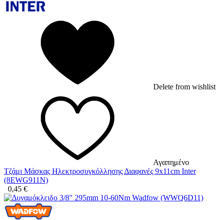
Delete from wishlist
Αγαπημένο
Τζάμι Μάσκας Ηλεκτροσυγκόλλησης Διαφανές 9x11cm Inter
(8EWG911N)
0,45
€