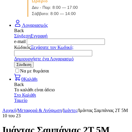
Ωράριο
Δευ - Παρ: 8:00 — 17:00
Σάββατο: 8:00 — 14:00
Λογαριασμός
Back
Σύνδεση
Εγγραφή
e-mail
Κώδικός
Ξεχάσατε τον Κωδικό;
Δημιουργήστε ένα Λογαριασμό
Σύνδεση
Να με θυμάσαι
0
Καλάθι
Back
Το καλάθι είναι άδειο
Στο Καλάθι
Ταμείο
Αρχική
/
Μεταφορά & Ανύψωση
/
Ιμάντες
/
Ιμάντας Σαμπάνιας 2Τ 5Μ
10
του
23
Ιμάντας Σαμπάνιας 2Τ 5Μ