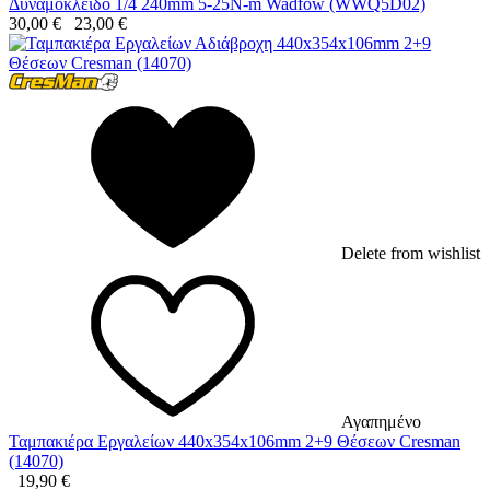
Δυναμόκλειδο 1/4 240mm 5-25N-m Wadfow (WWQ5D02)
30,00
€
23,00
€
Delete from wishlist
Αγαπημένο
Ταμπακιέρα Εργαλείων 440x354x106mm 2+9 Θέσεων Cresman
(14070)
19,90
€