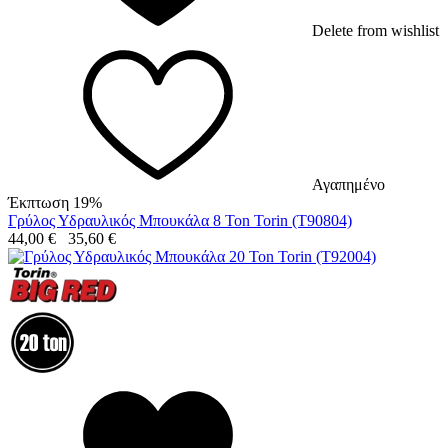
Delete from wishlist
Αγαπημένο
Έκπτωση 19%
Γρύλος Υδραυλικός Μπουκάλα 8 Ton Torin (T90804)
44,00
€
35,60
€