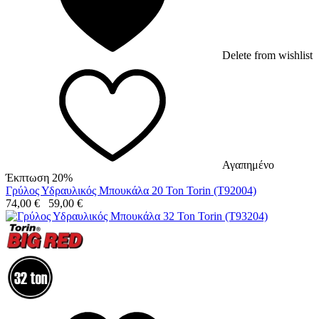
Delete from wishlist
Αγαπημένο
Έκπτωση 20%
Γρύλος Υδραυλικός Μπουκάλα 20 Ton Torin (T92004)
74,00
€
59,00
€