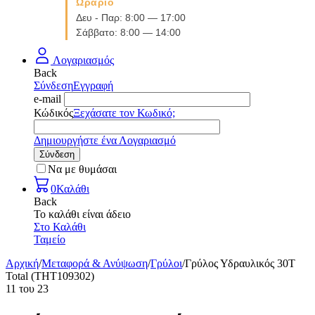
Ωράριο
Δευ - Παρ: 8:00 — 17:00
Σάββατο: 8:00 — 14:00
Λογαριασμός
Back
Σύνδεση
Εγγραφή
e-mail
Κώδικός
Ξεχάσατε τον Κωδικό;
Δημιουργήστε ένα Λογαριασμό
Σύνδεση
Να με θυμάσαι
0
Καλάθι
Back
Το καλάθι είναι άδειο
Στο Καλάθι
Ταμείο
Αρχική
/
Μεταφορά & Ανύψωση
/
Γρύλοι
/
Γρύλος Υδραυλικός 30Τ
Total (THT109302)
11
του
23