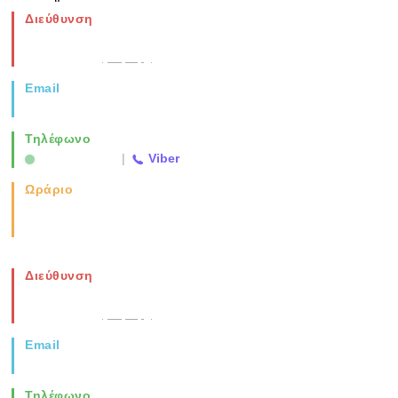
Διεύθυνση
Νέα Μοναστηρίου 49, Ελευθέριο
Θεσσαλονίκη
(Χάρτης)
Email
info@vida.gr
Τηλέφωνο
2310 763500
|
Viber
Ωράριο
Καθημερινά: 08:00-17:00
Σάββατο: 08:00-14:00
Διεύθυνση
Νέα Μοναστηρίου 49, Ελευθέριο
Θεσσαλονίκη
(Χάρτης)
Email
info@vida.gr
Τηλέφωνο