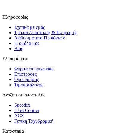
Πληροφορίες
Σχετικά με εμάς
Τρόποι Αποστολής & Πληρωμής
Διαθεσιμότητα Προϊόντων
Η ομάδα μας
Blog
Εξυπηρέτηση
Φόρμα επικοινωνίας
Επιστροφές
Όροι χρήσης
Τιμοκατάλογος
Αναζήτηση αποστολής
Speedex
Ελτα Courier
ACS
Γενική Ταχυδρομική
Κατάστημα