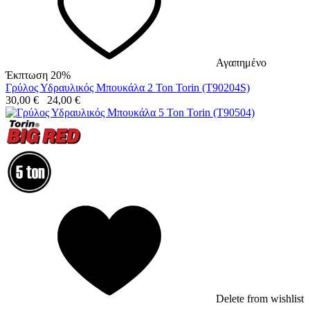
Αγαπημένο
Έκπτωση 20%
Γρύλος Υδραυλικός Μπουκάλα 2 Ton Torin (T90204S)
30,00
€
24,00
€
Delete from wishlist