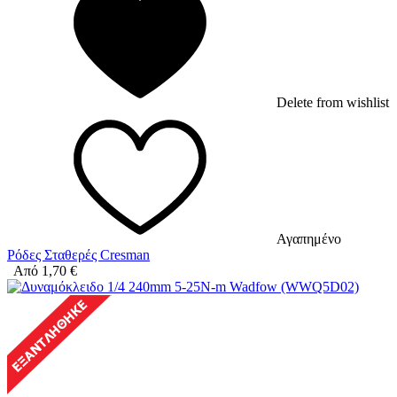
Delete from wishlist
Αγαπημένο
Ρόδες Σταθερές Cresman
Από
1,70
€