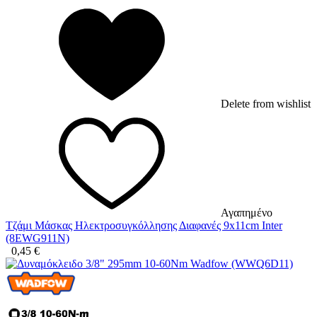
Delete from wishlist
Αγαπημένο
Τζάμι Μάσκας Ηλεκτροσυγκόλλησης Διαφανές 9x11cm Inter
(8EWG911N)
0,45
€