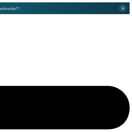
×
καλοκαίρι!!!