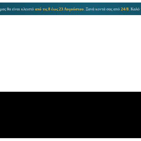
μας θα είναι κλειστό
από τις 8 έως 23 Αυγούστου
. Ξανά κοντά σας από
24/8
. Καλό 