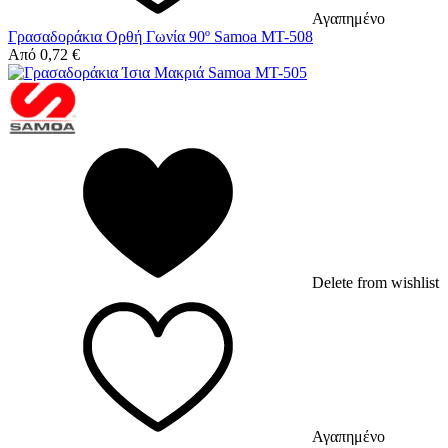
Αγαπημένο
Γρασαδοράκια Ορθή Γωνία 90º Samoa MT-508
Από
0,72
€
Delete from wishlist
Αγαπημένο