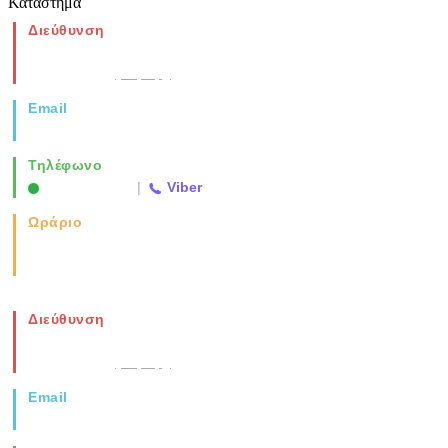
Κατάστημα
Διεύθυνση
Νέα Μοναστηρίου 49, Ελευθέριο
Θεσσαλονίκη
(Χάρτης)
Email
info@vida.gr
Τηλέφωνο
2310 763500
|
Viber
Ωράριο
Καθημερινά: 08:00-17:00
Σάββατο: 08:00-14:00
Διεύθυνση
Νέα Μοναστηρίου 49, Ελευθέριο
Θεσσαλονίκη
(Χάρτης)
Email
info@vida.gr