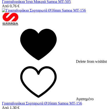
Γρασαδοράκια Ίσια Μακριά Samoa MT-505
Από
0,76
€
Delete from wishlist
Αγαπημένο
Γρασαδοράκια Συρταρωτά Ø16mm Samoa MT-156
Από
1,30
€