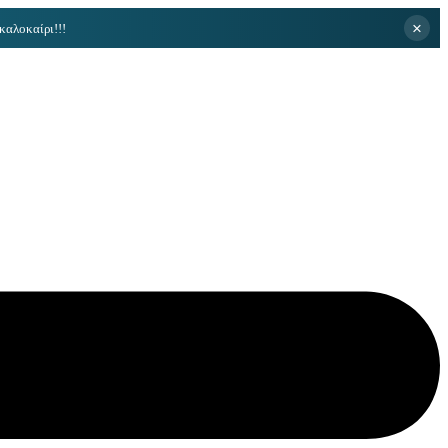
×
καλοκαίρι!!!