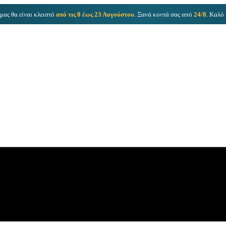
μας θα είναι κλειστό
από τις 8 έως 23 Αυγούστου
. Ξανά κοντά σας από
24/8
. Καλό 