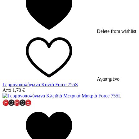
Delete from wishlist
Αγαπημένο
Γερμανοπολύγωνα Κοντά Force 755S
Από
1,70
€