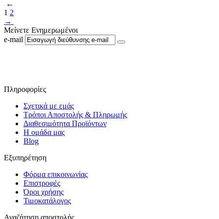
←
1
2
→
Μείνετε Ενημερωμένοι
e-mail
Ακολουθήστε μας στο Facebook
Πληροφορίες
Σχετικά με εμάς
Τρόποι Αποστολής & Πληρωμής
Διαθεσιμότητα Προϊόντων
Η ομάδα μας
Blog
Εξυπηρέτηση
Φόρμα επικοινωνίας
Επιστροφές
Όροι χρήσης
Τιμοκατάλογος
Αναζήτηση αποστολής