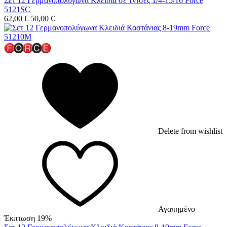
Σετ 12 Γερμανοπολύγωνα Κλειδιά σε Ίντσες 1/4-15/16 Force
5121SC
62,00
€
50,00
€
Delete from wishlist
Αγαπημένο
Έκπτωση 19%