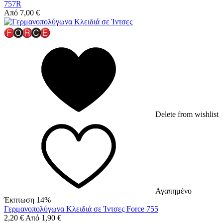
757R
Από
7,00
€
Delete from wishlist
Αγαπημένο
Έκπτωση 14%
Γερμανοπολύγωνα Κλειδιά σε Ίντσες Force 755
2,20
€
Από
1,90
€