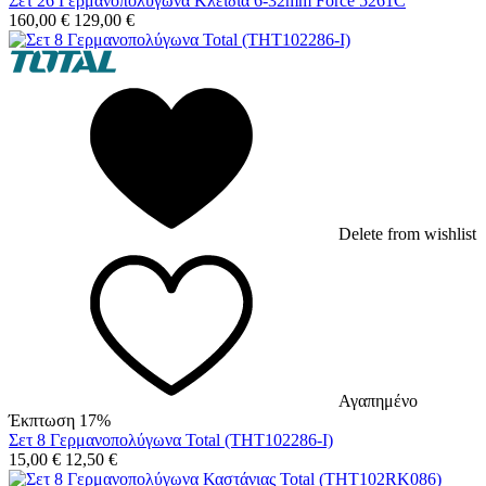
Σετ 26 Γερμανοπολύγωνα Κλειδιά 6-32mm Force 5261C
160,00
€
129,00
€
Delete from wishlist
Αγαπημένο
Έκπτωση 17%
Σετ 8 Γερμανοπολύγωνα Total (THT102286-I)
15,00
€
12,50
€