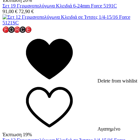
Έκπτωση 20%
Σετ 19 Γερμανοπολύγωνα Κλειδιά 6-24mm Force 5191C
91,00
€
72,90
€
Delete from wishlist
Αγαπημένο
Έκπτωση 19%