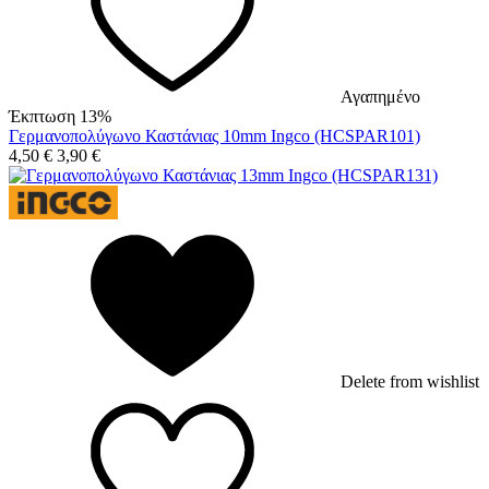
Αγαπημένο
Έκπτωση 13%
Γερμανοπολύγωνο Καστάνιας 10mm Ingco (HCSPAR101)
4,50
€
3,90
€
Delete from wishlist