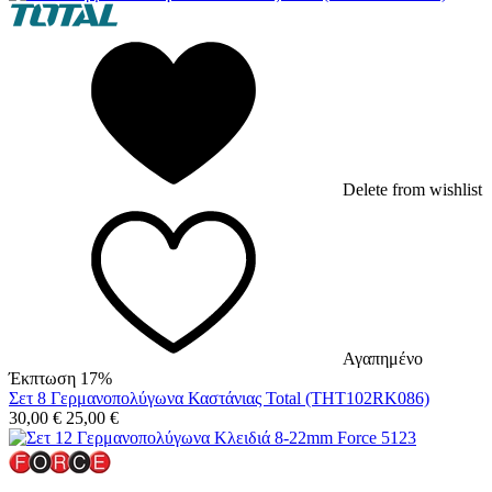
Delete from wishlist
Αγαπημένο
Έκπτωση 17%
Σετ 8 Γερμανοπολύγωνα Καστάνιας Total (THT102RK086)
30,00
€
25,00
€