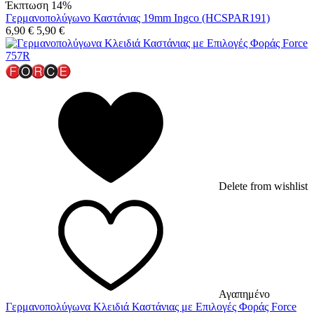
Έκπτωση 14%
Γερμανοπολύγωνο Καστάνιας 19mm Ingco (HCSPAR191)
6,90
€
5,90
€
Delete from wishlist
Αγαπημένο
Γερμανοπολύγωνα Κλειδιά Καστάνιας με Επιλογές Φοράς Force