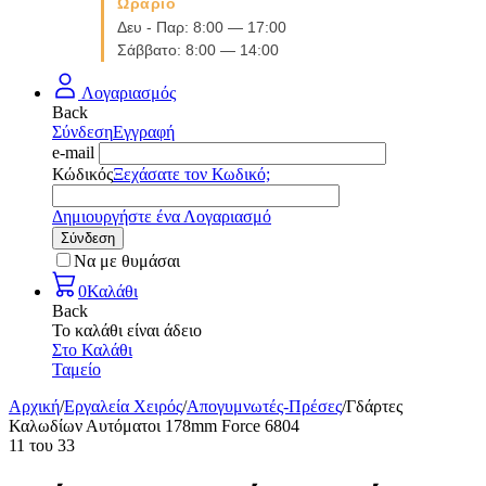
Ωράριο
Δευ - Παρ: 8:00 — 17:00
Σάββατο: 8:00 — 14:00
Λογαριασμός
Back
Σύνδεση
Εγγραφή
e-mail
Κώδικός
Ξεχάσατε τον Κωδικό;
Δημιουργήστε ένα Λογαριασμό
Σύνδεση
Να με θυμάσαι
0
Καλάθι
Back
Το καλάθι είναι άδειο
Στο Καλάθι
Ταμείο
Αρχική
/
Εργαλεία Χειρός
/
Aπογυμνωτές-Πρέσες
/
Γδάρτες
Καλωδίων Αυτόματοι 178mm Force 6804
11
του
33