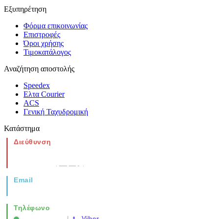
Εξυπηρέτηση
Φόρμα επικοινωνίας
Επιστροφές
Όροι χρήσης
Τιμοκατάλογος
Αναζήτηση αποστολής
Speedex
Ελτα Courier
ACS
Γενική Ταχυδρομική
Κατάστημα
Διεύθυνση
Νέα Μοναστηρίου 49, Ελευθέριο
Θεσσαλονίκη
(Χάρτης)
Email
info@vida.gr
Τηλέφωνο
2310 763500
|
Viber