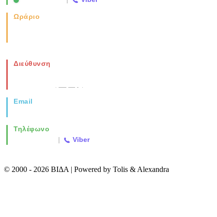
Ωράριο
Καθημερινά: 08:00-17:00
Σάββατο: 08:00-14:00
Διεύθυνση
Νέα Μοναστηρίου 49, Ελευθέριο
Θεσσαλονίκη
(Χάρτης)
Email
info@vida.gr
Τηλέφωνο
2310 763500
|
Viber
© 2000 - 2026 ΒΙΔΑ | Powered by Tolis & Alexandra