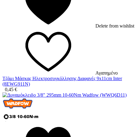
Delete from wishlist
Αγαπημένο
Τζάμι Μάσκας Ηλεκτροσυγκόλλησης Διαφανές 9x11cm Inter
(8EWG911N)
0,45
€