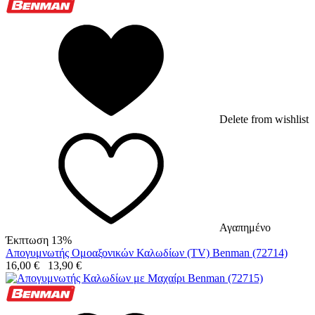
Delete from wishlist
Αγαπημένο
Έκπτωση 13%
Απογυμνωτής Ομοαξονικών Καλωδίων (TV) Benman (72714)
16,00
€
13,90
€