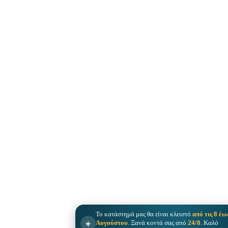
Το κατάστημά μας θα είναι κλειστό
από τις 8 έω
☀️
Αυγούστου
. Ξανά κοντά σας από
24/8
. Καλό