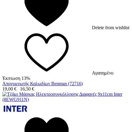
Delete from wishlist
Αγαπημένο
Έκπτωση 13%
Απογυμνωτής Καλωδίων Benman (72716)
19,00
€
16,50
€