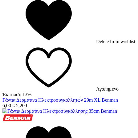
Delete from wishlist
Αγαπημένο
Έκπτωση 13%
Γάντια Δερμάτινα Ηλεκτροσυγκολλητών 29m XL Benman
6,00
€
5,20
€