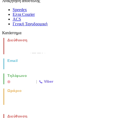
Αναζήτηση αποστολής
Speedex
Ελτα Courier
ACS
Γενική Ταχυδρομική
Κατάστημα
Διεύθυνση
Νέα Μοναστηρίου 49, Ελευθέριο
Θεσσαλονίκη
(Χάρτης)
Email
info@vida.gr
Τηλέφωνο
2310 763500
|
Viber
Ωράριο
Καθημερινά: 08:00-17:00
Σάββατο: 08:00-14:00
Διεύθυνση