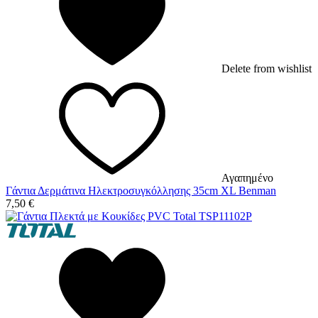
Delete from wishlist
Αγαπημένο
Γάντια Δερμάτινα Ηλεκτροσυγκόλλησης 35cm XL Benman
7,50
€