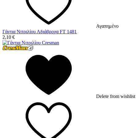
Αγαπημένο
Γάντια Νιτριλίου Αδιάβροχα FT 1481
2,10
€
Delete from wishlist