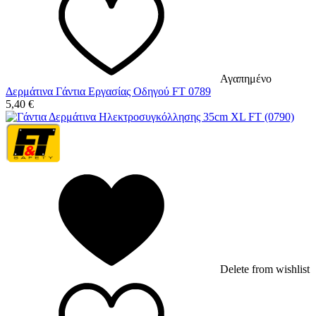
Αγαπημένο
Δερμάτινα Γάντια Εργασίας Οδηγού FT 0789
5,40
€
Delete from wishlist