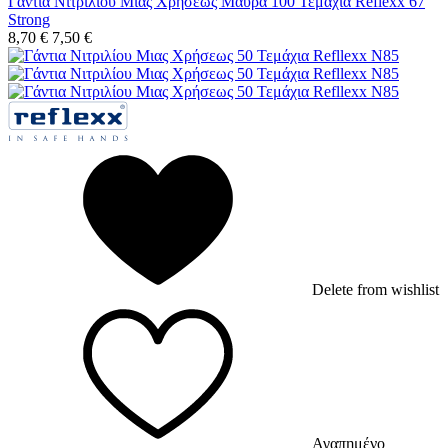
Γάντια Νιτριλίου Μιας Χρήσεως Μαύρα 100 Τεμάχια Reflexx 67
Strong
8,70
€
7,50
€
Delete from wishlist
Αγαπημένο