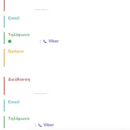
Νέα Μοναστηρίου 49, Ελευθέριο
Θεσσαλονίκη
(Χάρτης)
Email
info@vida.gr
Τηλέφωνο
2310 763500
|
Viber
Ωράριο
Καθημερινά: 08:00-17:00
Σάββατο: 08:00-14:00
Διεύθυνση
Νέα Μοναστηρίου 49, Ελευθέριο
Θεσσαλονίκη
(Χάρτης)
Email
info@vida.gr
Τηλέφωνο
2310 763500
|
Viber