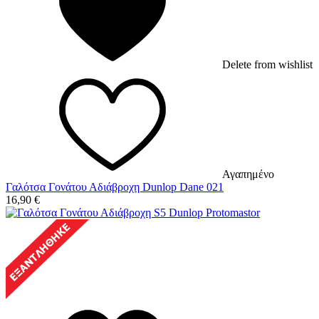
Delete from wishlist
Αγαπημένο
Γαλότσα Γονάτου Αδιάβροχη Dunlop Dane 021
16,90
€