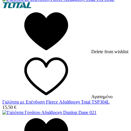
Delete from wishlist
Αγαπημένο
Γαλότσα με Επένδυση Fleece Αδιάβροχη Total TSP304L
15,50
€