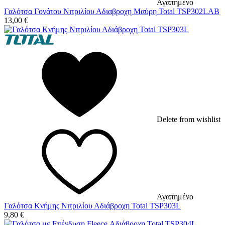
Αγαπημένο
Γαλότσα Γονάτου Νιτριλίου Αδιαβροχη Μαύρη Total TSP302LAB
13,00
€
Delete from wishlist
Αγαπημένο
Γαλότσα Κνήμης Νιτριλίου Αδιάβροχη Total TSP303L
9,80
€