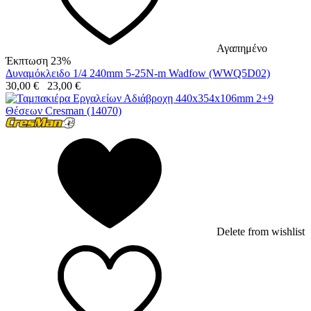
Αγαπημένο
Έκπτωση 23%
Δυναμόκλειδο 1/4 240mm 5-25N-m Wadfow (WWQ5D02)
30,00
€
23,00
€
Delete from wishlist