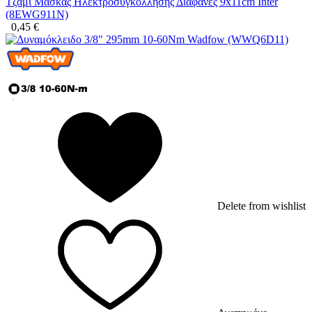
Τζάμι Μάσκας Ηλεκτροσυγκόλλησης Διαφανές 9x11cm Inter
(8EWG911N)
0,45
€
Delete from wishlist