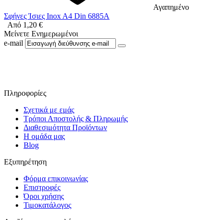
Αγαπημένο
Σφήνες Ίσιες Inox A4 Din 6885A
Από
1,20
€
Μείνετε Ενημερωμένοι
e-mail
Ακολουθήστε μας στο Facebook
Πληροφορίες
Σχετικά με εμάς
Τρόποι Αποστολής & Πληρωμής
Διαθεσιμότητα Προϊόντων
Η ομάδα μας
Blog
Εξυπηρέτηση
Φόρμα επικοινωνίας
Επιστροφές
Όροι χρήσης
Τιμοκατάλογος