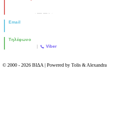
Νέα Μοναστηρίου 49, Ελευθέριο
Θεσσαλονίκη
(Χάρτης)
Email
info@vida.gr
Τηλέφωνο
2310 763500
|
Viber
© 2000 - 2026 ΒΙΔΑ | Powered by Tolis & Alexandra