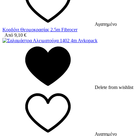
Αγαπημένο
Κορδόνι Θερμοκρασίας 2.5m Fibrocer
Από
9,10
€
Delete from wishlist
Αγαπημένο