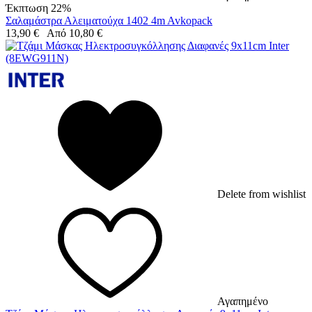
Έκπτωση 22%
Σαλαμάστρα Αλειματούχα 1402 4m Avkopack
13,90
€
Από
10,80
€
Delete from wishlist
Αγαπημένο