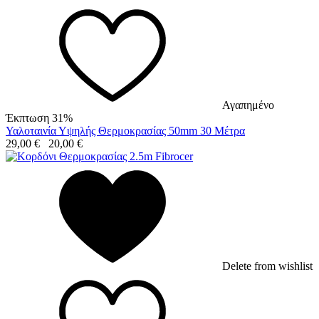
Αγαπημένο
Έκπτωση 31%
Υαλοταινία Υψηλής Θερμοκρασίας 50mm 30 Μέτρα
29,00
€
20,00
€
Delete from wishlist