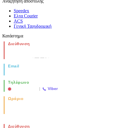
Αναζήτηση αποστολής
Speedex
Ελτα Courier
ACS
Γενική Ταχυδρομική
Κατάστημα
Διεύθυνση
Νέα Μοναστηρίου 49, Ελευθέριο
Θεσσαλονίκη
(Χάρτης)
Email
info@vida.gr
Τηλέφωνο
2310 763500
|
Viber
Ωράριο
Καθημερινά: 08:00-17:00
Σάββατο: 08:00-14:00
Διεύθυνση