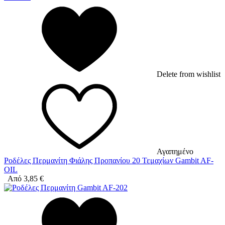
Delete from wishlist
Αγαπημένο
Ροδέλες Περμανίτη Φιάλης Προπανίου 20 Τεμαχίων Gambit AF-
OIL
Από
3,85
€