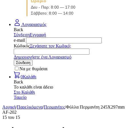
Ωράριο
Δευ - Παρ: 8:00 — 17:00
Σάββατο: 8:00 — 14:00
Λογαριασμός
Back
Σύνδεση
Εγγραφή
e-mail
Κώδικός
Ξεχάσατε τον Κωδικό;
Δημιουργήστε ένα Λογαριασμό
Σύνδεση
Να με θυμάσαι
0
Καλάθι
Back
Το καλάθι είναι άδειο
Στο Καλάθι
Ταμείο
Αρχική
/
Παρελκόμενα
/
Περμανίτες
/
Φύλλα Περμανίτη 245X297mm
AF-202
15
του
15