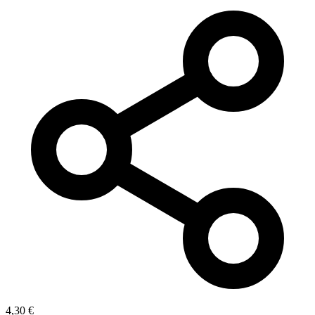
4,30
€