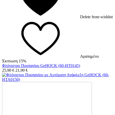
Delete from wishlist
Αγαπημένο
Έκπτωση 15%
Φλόγιστρο Προπανίου GeHOCK (60-HT0145)
25,90
€
21,90
€