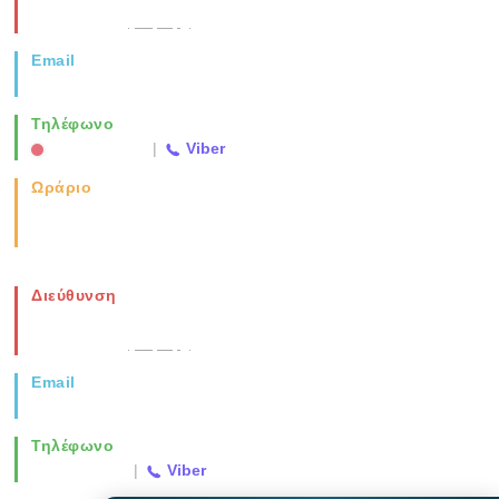
Θεσσαλονίκη
(Χάρτης)
Email
info@vida.gr
Τηλέφωνο
2310 763500
|
Viber
Ωράριο
Καθημερινά: 08:00-17:00
Σάββατο: 08:00-14:00
Διεύθυνση
Νέα Μοναστηρίου 49, Ελευθέριο
Θεσσαλονίκη
(Χάρτης)
Email
info@vida.gr
Τηλέφωνο
2310 763500
|
Viber