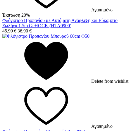
Αγαπημένο
Έκπτωση 20%
Φλόγιστρο Προπανίου με Αυτόματη Ανάφλεξη και Εύκαμπτο
Σωλήνα 1.5m GeHOCK (HTA0900)
45,90
€
36,90
€
Delete from wishlist
Αγαπημένο