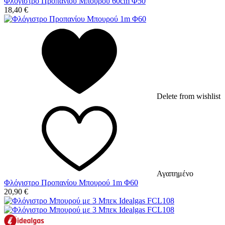
Φλόγιστρο Προπανίου Μπουρού 60cm Φ50
18,40
€
Delete from wishlist
Αγαπημένο
Φλόγιστρο Προπανίου Μπουρού 1m Φ60
20,90
€