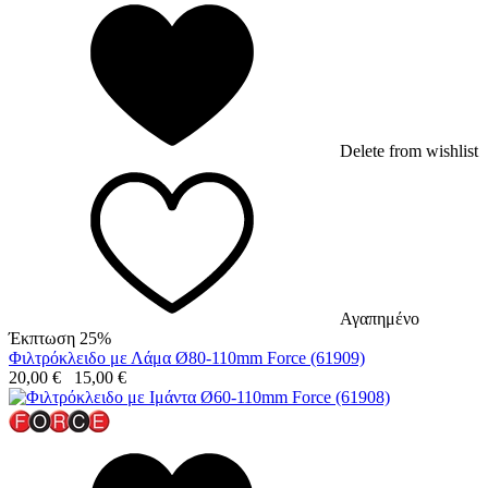
Delete from wishlist
Αγαπημένο
Έκπτωση 25%
Φιλτρόκλειδο με Λάμα Ø80-110mm Force (61909)
20,00
€
15,00
€