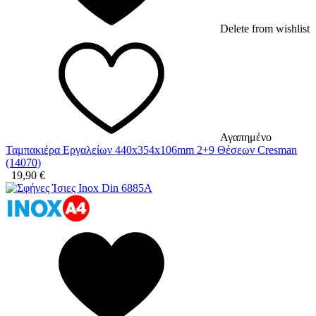
Delete from wishlist
Αγαπημένο
Ταμπακιέρα Εργαλείων 440x354x106mm 2+9 Θέσεων Cresman
(14070)
19,90
€