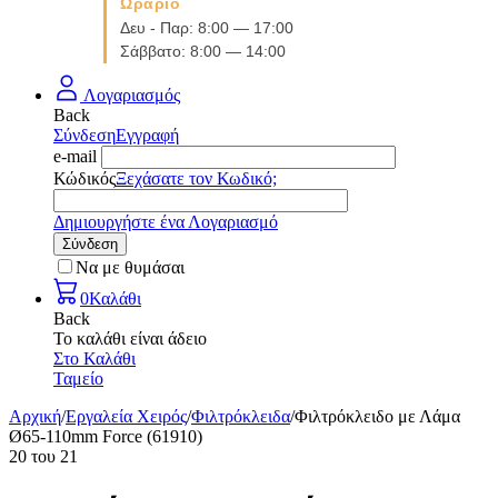
Ωράριο
Δευ - Παρ: 8:00 — 17:00
Σάββατο: 8:00 — 14:00
Λογαριασμός
Back
Σύνδεση
Εγγραφή
e-mail
Κώδικός
Ξεχάσατε τον Κωδικό;
Δημιουργήστε ένα Λογαριασμό
Σύνδεση
Να με θυμάσαι
0
Καλάθι
Back
Το καλάθι είναι άδειο
Στο Καλάθι
Ταμείο
Αρχική
/
Εργαλεία Χειρός
/
Φιλτρόκλειδα
/
Φιλτρόκλειδο με Λάμα
Ø65-110mm Force (61910)
20
του
21