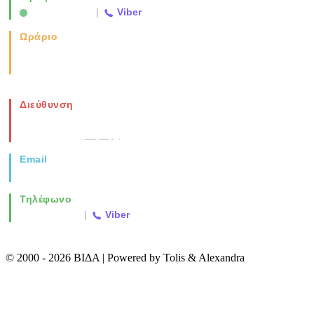
2310 763500
|
Viber
Ωράριο
Καθημερινά: 08:00-17:00
Σάββατο: 08:00-14:00
Διεύθυνση
Νέα Μοναστηρίου 49, Ελευθέριο
Θεσσαλονίκη
(Χάρτης)
Email
info@vida.gr
Τηλέφωνο
2310 763500
|
Viber
© 2000 - 2026 ΒΙΔΑ | Powered by Tolis & Alexandra