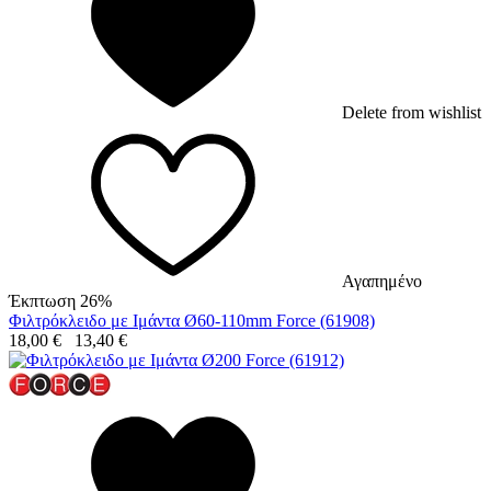
Delete from wishlist
Αγαπημένο
Έκπτωση 26%
Φιλτρόκλειδο με Ιμάντα Ø60-110mm Force (61908)
18,00
€
13,40
€