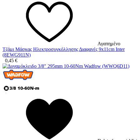
Αγαπημένο
Τζάμι Μάσκας Ηλεκτροσυγκόλλησης Διαφανές 9x11cm Inter
(8EWG911N)
0,45
€