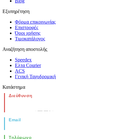
Blog
Εξυπηρέτηση
Φόρμα επικοινωνίας
Επιστροφές
Όροι χρήσης
Τιμοκατάλογος
Αναζήτηση αποστολής
Speedex
Ελτα Courier
ACS
Γενική Ταχυδρομική
Κατάστημα
Διεύθυνση
Νέα Μοναστηρίου 49, Ελευθέριο
Θεσσαλονίκη
(Χάρτης)
Email
info@vida.gr
Τηλέφωνο