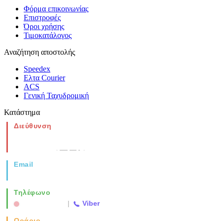
Φόρμα επικοινωνίας
Επιστροφές
Όροι χρήσης
Τιμοκατάλογος
Αναζήτηση αποστολής
Speedex
Ελτα Courier
ACS
Γενική Ταχυδρομική
Κατάστημα
Διεύθυνση
Νέα Μοναστηρίου 49, Ελευθέριο
Θεσσαλονίκη
(Χάρτης)
Email
info@vida.gr
Τηλέφωνο
2310 763500
|
Viber
Ωράριο