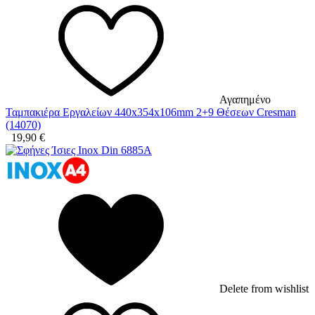
Αγαπημένο
Ταμπακιέρα Εργαλείων 440x354x106mm 2+9 Θέσεων Cresman
(14070)
19,90
€
Delete from wishlist