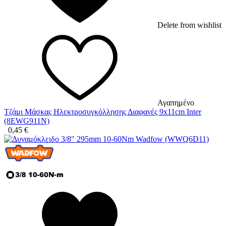
Delete from wishlist
Αγαπημένο
Τζάμι Μάσκας Ηλεκτροσυγκόλλησης Διαφανές 9x11cm Inter
(8EWG911N)
0,45
€