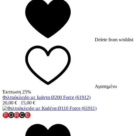
Delete from wishlist
Αγαπημένο
Έκπτωση 25%
Φιλτρόκλειδο με Ιμάντα Ø200 Force (61912)
20,00
€
15,00
€