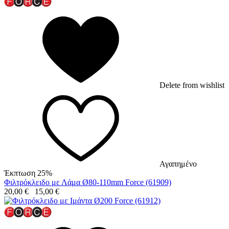
Delete from wishlist
Αγαπημένο
Έκπτωση 25%
Φιλτρόκλειδο με Λάμα Ø80-110mm Force (61909)
20,00
€
15,00
€