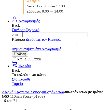
Ωράριο
Δευ - Παρ: 8:00 — 17:00
Σάββατο: 8:00 — 14:00
Λογαριασμός
Back
Σύνδεση
Εγγραφή
e-mail
Κώδικός
Ξεχάσατε τον Κωδικό;
Δημιουργήστε ένα Λογαριασμό
Σύνδεση
Να με θυμάσαι
0
Καλάθι
Back
Το καλάθι είναι άδειο
Στο Καλάθι
Ταμείο
Αρχική
/
Εργαλεία Χειρός
/
Φιλτρόκλειδα
/
Φιλτρόκλειδο με Ιμάντα
Ø60-110mm Force (61908)
16
του
21