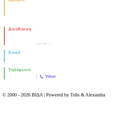
Καθημερινά: 08:00-17:00
Σάββατο: 08:00-14:00
Διεύθυνση
Νέα Μοναστηρίου 49, Ελευθέριο
Θεσσαλονίκη
(Χάρτης)
Email
info@vida.gr
Τηλέφωνο
2310 763500
|
Viber
© 2000 - 2026 ΒΙΔΑ | Powered by Tolis & Alexandra