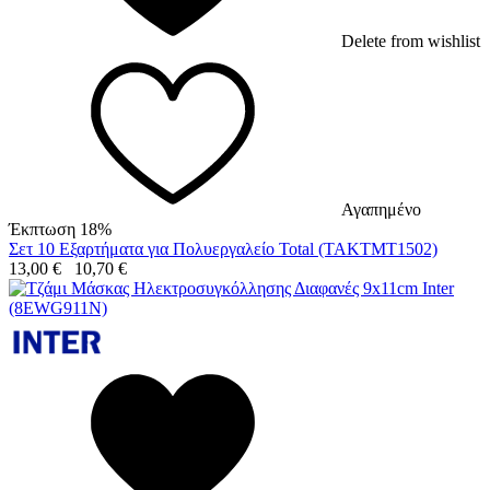
Delete from wishlist
Αγαπημένο
Έκπτωση 18%
Σετ 10 Εξαρτήματα για Πολυεργαλείο Total (TAKTMT1502)
13,00
€
10,70
€