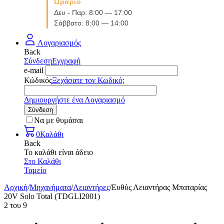
Ωράριο
Δευ - Παρ: 8:00 — 17:00
Σάββατο: 8:00 — 14:00
Λογαριασμός
Back
Σύνδεση
Εγγραφή
e-mail
Κώδικός
Ξεχάσατε τον Κωδικό;
Δημιουργήστε ένα Λογαριασμό
Σύνδεση
Να με θυμάσαι
0
Καλάθι
Back
Το καλάθι είναι άδειο
Στο Καλάθι
Ταμείο
Αρχική
/
Μηχανήματα
/
Λειαντήρες
/
Ευθύς Λειαντήρας Μπαταρίας
20V Solo Total (TDGLI2001)
2
του
9