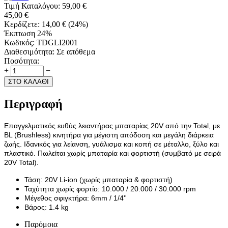
Τιμή Καταλόγου:
59,00
€
45,00
€
Κερδίζετε:
14,00
€
(
24
%)
Έκπτωση 24%
Κωδικός:
TDGLI2001
Διαθεσιμότητα:
Σε απόθεμα
Ποσότητα:
+
−
ΣΤΟ ΚΑΛΑΘΙ
Περιγραφή
Επαγγελματικός ευθύς λειαντήρας μπαταρίας 20V από την Total, με
BL (Brushless) κινητήρα για μέγιστη απόδοση και μεγάλη διάρκεια
ζωής. Ιδανικός για λείανση, γυάλισμα και κοπή σε μέταλλο, ξύλο και
πλαστικό. Πωλείται χωρίς μπαταρία και φορτιστή (συμβατό με σειρά
20V Total).
Τάση: 20V Li-ion (χωρίς μπαταρία & φορτιστή)
Ταχύτητα χωρίς φορτίο: 10.000 / 20.000 / 30.000 rpm
Μέγεθος σφιγκτήρα: 6mm / 1/4''
Βάρος: 1.4 kg
Παρόμοια