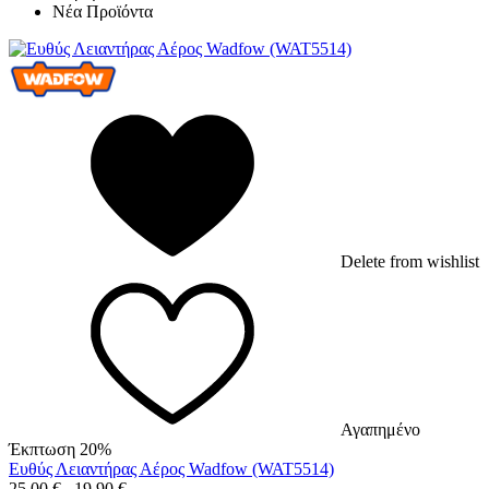
Νέα Προϊόντα
Delete from wishlist
Αγαπημένο
Έκπτωση 20%
Ευθύς Λειαντήρας Αέρος Wadfow (WAT5514)
25,00
€
19,90
€