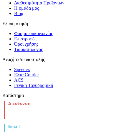
Διαθεσιμότητα Προϊόντων
Η ομάδα μας
Blog
Εξυπηρέτηση
Φόρμα επικοινωνίας
Επιστροφές
Όροι χρήσης
Τιμοκατάλογος
Αναζήτηση αποστολής
Speedex
Ελτα Courier
ACS
Γενική Ταχυδρομική
Κατάστημα
Διεύθυνση
Νέα Μοναστηρίου 49, Ελευθέριο
Θεσσαλονίκη
(Χάρτης)
Email