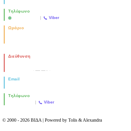
info@vida.gr
Τηλέφωνο
2310 763500
|
Viber
Ωράριο
Καθημερινά: 08:00-17:00
Σάββατο: 08:00-14:00
Διεύθυνση
Νέα Μοναστηρίου 49, Ελευθέριο
Θεσσαλονίκη
(Χάρτης)
Email
info@vida.gr
Τηλέφωνο
2310 763500
|
Viber
© 2000 - 2026 ΒΙΔΑ | Powered by Tolis & Alexandra