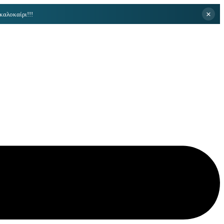
×
καλοκαίρι!!!