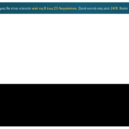
μας θα είναι κλειστό
από τις 8 έως 23 Αυγούστου
. Ξανά κοντά σας από
24/8
. Καλό 