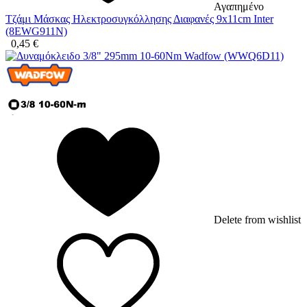
Αγαπημένο
Τζάμι Μάσκας Ηλεκτροσυγκόλλησης Διαφανές 9x11cm Inter
(8EWG911N)
0,45
€
Delete from wishlist