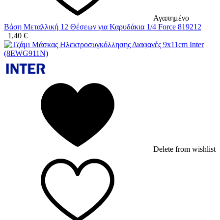
Αγαπημένο
Βάση Μεταλλική 12 Θέσεων για Καρυδάκια 1/4 Force 819212
1,40
€
Delete from wishlist