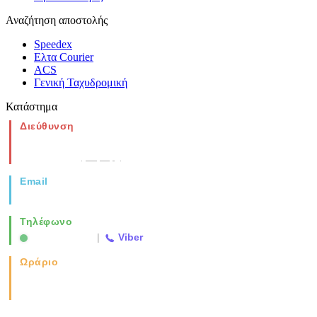
Αναζήτηση αποστολής
Speedex
Ελτα Courier
ACS
Γενική Ταχυδρομική
Κατάστημα
Διεύθυνση
Νέα Μοναστηρίου 49, Ελευθέριο
Θεσσαλονίκη
(Χάρτης)
Email
info@vida.gr
Τηλέφωνο
2310 763500
|
Viber
Ωράριο
Καθημερινά: 08:00-17:00
Σάββατο: 08:00-14:00