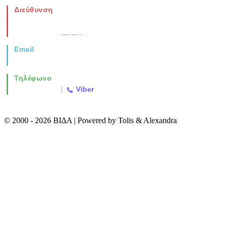
Διεύθυνση
Νέα Μοναστηρίου 49, Ελευθέριο
Θεσσαλονίκη
(Χάρτης)
Email
info@vida.gr
Τηλέφωνο
2310 763500
|
Viber
© 2000 - 2026 ΒΙΔΑ | Powered by Tolis & Alexandra