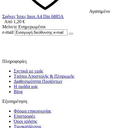
Αγαπημένο
Σφήνες Ίσιες Inox A4 Din 6885A
Από
1,20
€
Μείνετε Ενημερωμένοι
e-mail
Ακολουθήστε μας στο Facebook
Πληροφορίες
Σχετικά με εμάς
Τρόποι Αποστολής & Πληρωμής
Διαθεσιμότητα Προϊόντων
Η ομάδα μας
Blog
Εξυπηρέτηση
Φόρμα επικοινωνίας
Επιστροφές
Όροι χρήσης
Τιμοκατάλογος