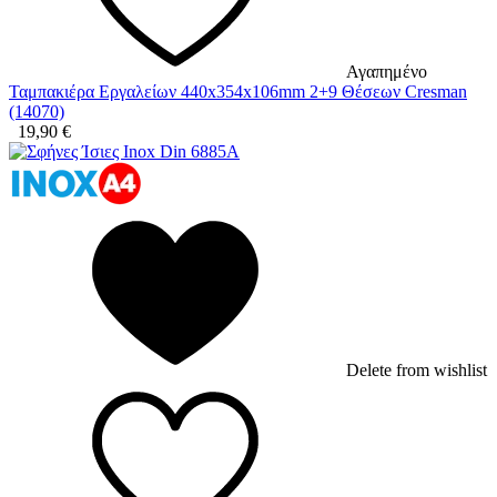
Αγαπημένο
Ταμπακιέρα Εργαλείων 440x354x106mm 2+9 Θέσεων Cresman
(14070)
19,90
€
Delete from wishlist