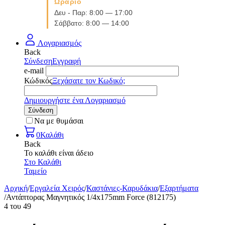
Ωράριο
Δευ - Παρ: 8:00 — 17:00
Σάββατο: 8:00 — 14:00
Λογαριασμός
Back
Σύνδεση
Εγγραφή
e-mail
Κώδικός
Ξεχάσατε τον Κωδικό;
Δημιουργήστε ένα Λογαριασμό
Σύνδεση
Να με θυμάσαι
0
Καλάθι
Back
Το καλάθι είναι άδειο
Στο Καλάθι
Ταμείο
Αρχική
/
Εργαλεία Χειρός
/
Καστάνιες-Καρυδάκια
/
Εξαρτήματα
/
Αντάπτορας Μαγνητικός 1/4x175mm Force (812175)
4
του
49