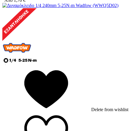
Από
1,70
€
Delete from wishlist