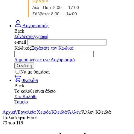
Ωράριο
Δευ - Παρ: 8:00 — 17:00
Σάββατο: 8:00 — 14:00
Λογαριασμός
Back
Σύνδεση
Εγγραφή
e-mail
Κώδικός
Ξεχάσατε τον Κωδικό;
Δημιουργήστε ένα Λογαριασμό
Σύνδεση
Να με θυμάσαι
0
Καλάθι
Back
Το καλάθι είναι άδειο
Στο Καλάθι
Ταμείο
Αρχική
/
Εργαλεία Χειρός
/
Κλειδιά
/
Άλλεν
/
Άλλεν Κλειδιά
Πολύσφηνα Force
79
του
118