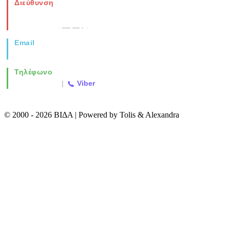
Διεύθυνση
Νέα Μοναστηρίου 49, Ελευθέριο
Θεσσαλονίκη
(Χάρτης)
Email
info@vida.gr
Τηλέφωνο
2310 763500
|
Viber
© 2000 - 2026 ΒΙΔΑ | Powered by Tolis & Alexandra