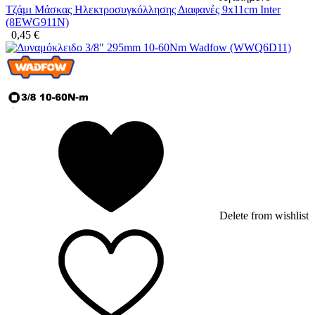
Τζάμι Μάσκας Ηλεκτροσυγκόλλησης Διαφανές 9x11cm Inter
(8EWG911N)
0,45
€
Delete from wishlist