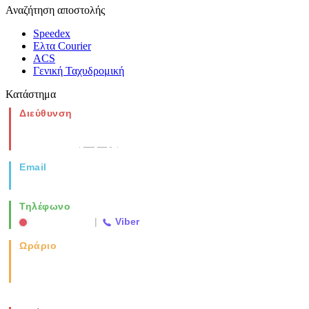
Αναζήτηση αποστολής
Speedex
Ελτα Courier
ACS
Γενική Ταχυδρομική
Κατάστημα
Διεύθυνση
Νέα Μοναστηρίου 49, Ελευθέριο
Θεσσαλονίκη
(Χάρτης)
Email
info@vida.gr
Τηλέφωνο
2310 763500
|
Viber
Ωράριο
Καθημερινά: 08:00-17:00
Σάββατο: 08:00-14:00