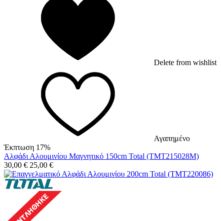
Delete from wishlist
Αγαπημένο
Έκπτωση 17%
Αλφάδι Αλουμινίου Μαγνητικό 150cm Total (TMT215028M)
30,00
€
25,00
€