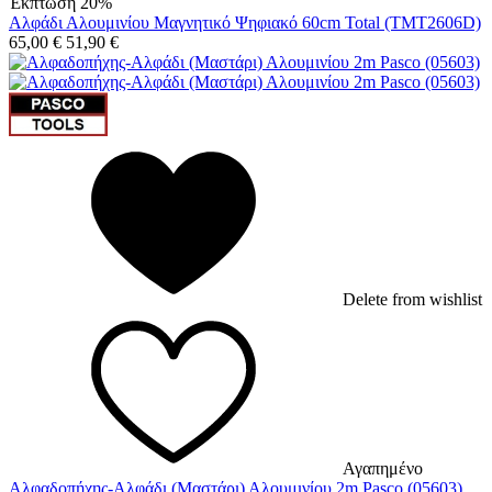
Έκπτωση 20%
Αλφάδι Αλουμινίου Μαγνητικό Ψηφιακό 60cm Total (TMT2606D)
65,00
€
51,90
€
Delete from wishlist
Αγαπημένο
Αλφαδοπήχης-Αλφάδι (Μαστάρι) Αλουμινίου 2m Pasco (05603)