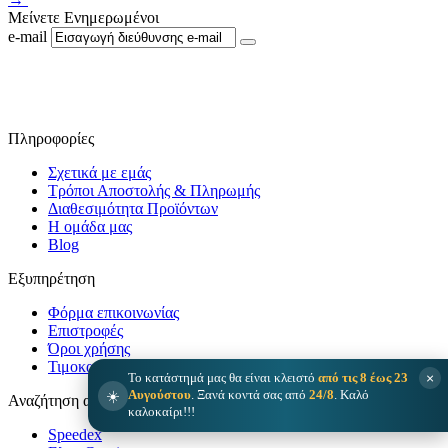
Μείνετε Ενημερωμένοι
e-mail
Ακολουθήστε μας στο Facebook
Πληροφορίες
Σχετικά με εμάς
Τρόποι Αποστολής & Πληρωμής
Διαθεσιμότητα Προϊόντων
Η ομάδα μας
Blog
Εξυπηρέτηση
Φόρμα επικοινωνίας
Επιστροφές
Όροι χρήσης
Τιμοκατάλογος
×
Το κατάστημά μας θα είναι κλειστό
από τις 8 έως 23
☀️
Αυγούστου
. Ξανά κοντά σας από
24/8
. Καλό
Αναζήτηση αποστολής
καλοκαίρι!!!
Speedex