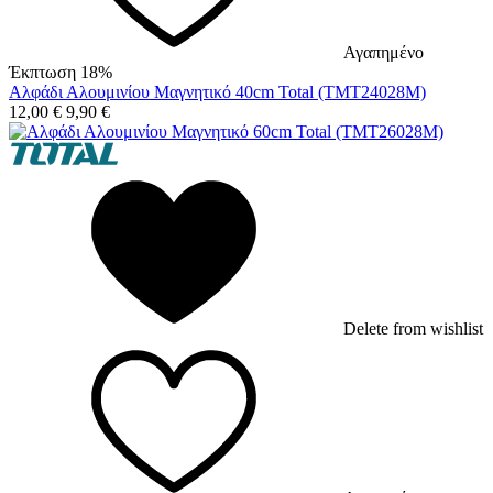
Αγαπημένο
Έκπτωση 18%
Αλφάδι Αλουμινίου Μαγνητικό 40cm Total (TMT24028M)
12,00
€
9,90
€
Delete from wishlist