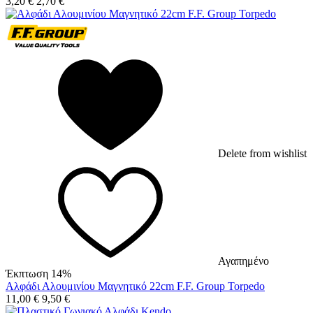
3,20
€
2,70
€
Delete from wishlist
Αγαπημένο
Έκπτωση 14%
Αλφάδι Αλουμινίου Μαγνητικό 22cm F.F. Group Torpedo
11,00
€
9,50
€