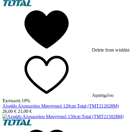
Delete from wishlist
Αγαπημένο
Έκπτωση 19%
Αλφάδι Αλουμινίου Μαγνητικό 120cm Total (TMT212028M)
26,00
€
21,00
€