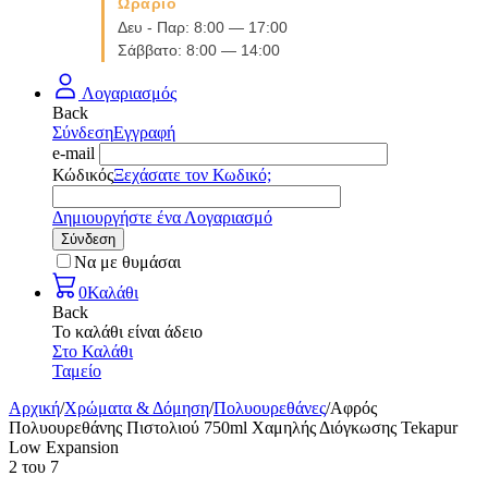
Ωράριο
Δευ - Παρ: 8:00 — 17:00
Σάββατο: 8:00 — 14:00
Λογαριασμός
Back
Σύνδεση
Εγγραφή
e-mail
Κώδικός
Ξεχάσατε τον Κωδικό;
Δημιουργήστε ένα Λογαριασμό
Σύνδεση
Να με θυμάσαι
0
Καλάθι
Back
Το καλάθι είναι άδειο
Στο Καλάθι
Ταμείο
Αρχική
/
Χρώματα & Δόμηση
/
Πολυουρεθάνες
/
Αφρός
Πολυουρεθάνης Πιστολιού 750ml Χαμηλής Διόγκωσης Tekapur
Low Expansion
2
του
7