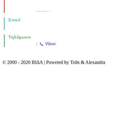
Νέα Μοναστηρίου 49, Ελευθέριο
Θεσσαλονίκη
(Χάρτης)
Email
info@vida.gr
Τηλέφωνο
2310 763500
|
Viber
© 2000 - 2026 ΒΙΔΑ | Powered by Tolis & Alexandra