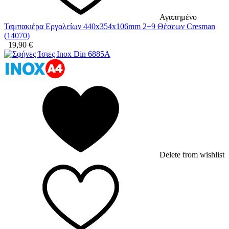
Αγαπημένο
Ταμπακιέρα Εργαλείων 440x354x106mm 2+9 Θέσεων Cresman
(14070)
19,90
€
Delete from wishlist