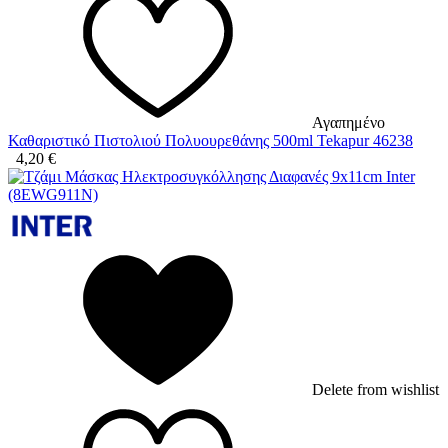
Αγαπημένο
Καθαριστικό Πιστολιού Πολυουρεθάνης 500ml Tekapur 46238
4,20
€
Delete from wishlist