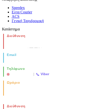
Speedex
Ελτα Courier
ACS
Γενική Ταχυδρομική
Κατάστημα
Διεύθυνση
Νέα Μοναστηρίου 49, Ελευθέριο
Θεσσαλονίκη
(Χάρτης)
Email
info@vida.gr
Τηλέφωνο
2310 763500
|
Viber
Ωράριο
Καθημερινά: 08:00-17:00
Σάββατο: 08:00-14:00
Διεύθυνση