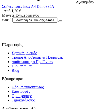
Αγαπημένο
Σφήνες Ίσιες Inox A4 Din 6885A
Από
1,20
€
Μείνετε Ενημερωμένοι
e-mail
Ακολουθήστε μας στο Facebook
Πληροφορίες
Σχετικά με εμάς
Τρόποι Αποστολής & Πληρωμής
Διαθεσιμότητα Προϊόντων
Η ομάδα μας
Blog
Εξυπηρέτηση
Φόρμα επικοινωνίας
Επιστροφές
Όροι χρήσης
Τιμοκατάλογος
Αναζήτηση αποστολής