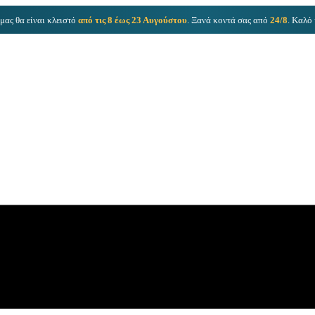
μας θα είναι κλειστό
από τις 8 έως 23 Αυγούστου
. Ξανά κοντά σας από
24/8
. Καλό 