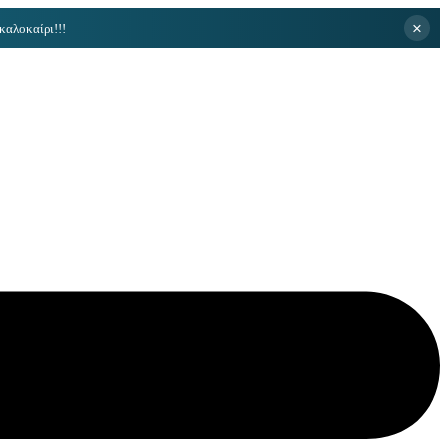
×
καλοκαίρι!!!