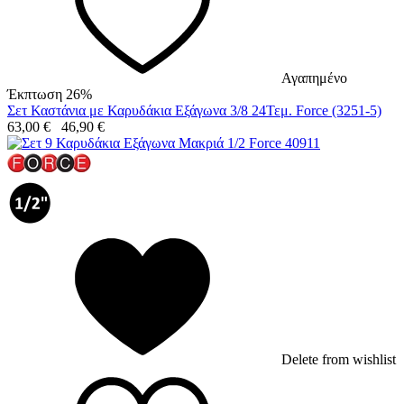
Αγαπημένο
Έκπτωση 26%
Σετ Καστάνια με Καρυδάκια Εξάγωνα 3/8 24Τεμ. Force (3251-5)
63,00
€
46,90
€
Delete from wishlist