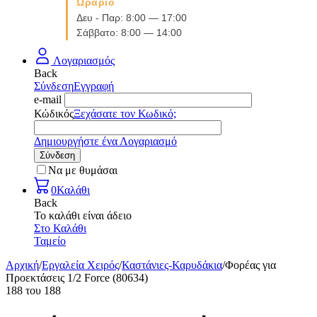
Ωράριο
Δευ - Παρ: 8:00 — 17:00
Σάββατο: 8:00 — 14:00
Λογαριασμός
Back
Σύνδεση
Εγγραφή
e-mail
Κώδικός
Ξεχάσατε τον Κωδικό;
Δημιουργήστε ένα Λογαριασμό
Σύνδεση
Να με θυμάσαι
0
Καλάθι
Back
Το καλάθι είναι άδειο
Στο Καλάθι
Ταμείο
Αρχική
/
Εργαλεία Χειρός
/
Καστάνιες-Καρυδάκια
/
Φορέας για
Προεκτάσεις 1/2 Force (80634)
188
του
188