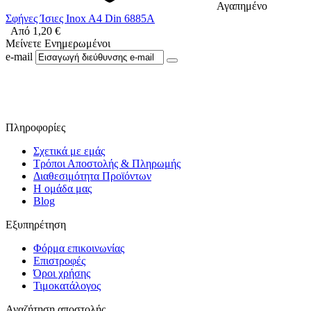
Αγαπημένο
Σφήνες Ίσιες Inox A4 Din 6885A
Από
1,20
€
Μείνετε Ενημερωμένοι
e-mail
Ακολουθήστε μας στο Facebook
Πληροφορίες
Σχετικά με εμάς
Τρόποι Αποστολής & Πληρωμής
Διαθεσιμότητα Προϊόντων
Η ομάδα μας
Blog
Εξυπηρέτηση
Φόρμα επικοινωνίας
Επιστροφές
Όροι χρήσης
Τιμοκατάλογος
Αναζήτηση αποστολής