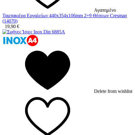
Αγαπημένο
Ταμπακιέρα Εργαλείων 440x354x106mm 2+9 Θέσεων Cresman
(14070)
19,90
€
Delete from wishlist