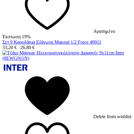
Αγαπημένο
Έκπτωση 19%
Σετ 9 Καρυδάκια Εξάγωνα Μακριά 1/2 Force 40911
33,20
€
26,80
€
Delete from wishlist