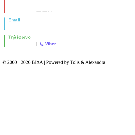
Νέα Μοναστηρίου 49, Ελευθέριο
Θεσσαλονίκη
(Χάρτης)
Email
info@vida.gr
Τηλέφωνο
2310 763500
|
Viber
© 2000 - 2026 ΒΙΔΑ | Powered by Tolis & Alexandra