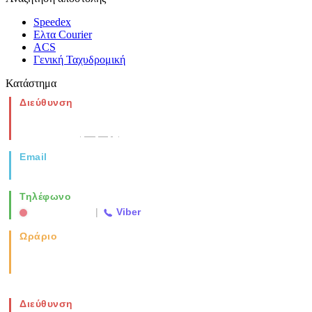
Speedex
Ελτα Courier
ACS
Γενική Ταχυδρομική
Κατάστημα
Διεύθυνση
Νέα Μοναστηρίου 49, Ελευθέριο
Θεσσαλονίκη
(Χάρτης)
Email
info@vida.gr
Τηλέφωνο
2310 763500
|
Viber
Ωράριο
Καθημερινά: 08:00-17:00
Σάββατο: 08:00-14:00
Διεύθυνση